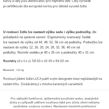
barvy a laky jsou atestované i pro nejmenší děti. Celý výrobek
je certifikován dle evropské normy pro dětské vysoké židle.
U rostoucí židle lze nastavit výšku sedu i výšku podnožky,
dle
požadavků na správné sezení. Ergonomicky tvarovaný Sedák
lze nastavit do výšky od 44, 48, 52, 56 cm od podložky. Podnožku lze
nastavit do výšky 12, 16, 20, 24, 28, 32, 36, 40 cm od
podložky. Rozměr sedáku je 40 x 25 cm a podnožky 40 x 31 cm.
Rozměry
(d x š x v):
58.00 x 43.00 x 84.00 cm
Nosnost :
110 kg
Rostoucí jídelní židle LUCA patří svým designem mezi nejžádanější na
našem trhu. Dodáváme ji v mnoha barevných variantách.
Pro základní funkčnost, zpříjemnění používání webu, analytické
účely a v případě udělení souhlasu také pro účely cílení reklamy
Zboží zařazeno v kategoriích
využíváme soubory cookies. Nastavení vlastních preferencí