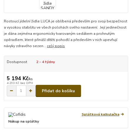
Rostoucí jídelní židle LUCA je oblíbená především pro svoji bezpečnost
a vysokou stabilitu ve všech polohách svého nastavení. Její jedinečnost
je dána zejména ergonomicky tvarovaným sedákem a prohnutým
opěradlem, které přináší dítěti pohodlí a především v nich upevňují
návyky zdravého sezen...
celý popis
Dostupnost
2 - 4 týdny
5 194 Kč
/
ks
4 293 Kč
bez DPH
Přidat do košíku
Splátková kalkulačka
Nákup na splátky