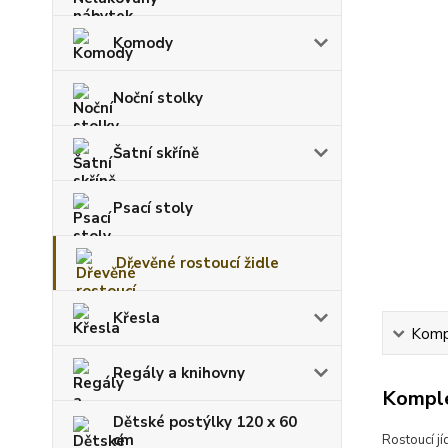
Komody
Noční stolky
Šatní skříně
Psací stoly
Dřevěné rostoucí židle
Křesla
Kompl
Regály a knihovny
Komple
Dětské postýlky 120 x 60
cm
Rostoucí jí