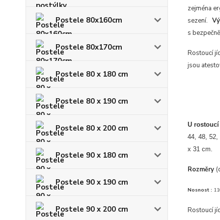
zejména er
Postele 80x160cm
sezení.
Vý
s bezpečně
Postele 80x170cm
Rostoucí jí
jsou atesto
Postele 80 x 180 cm
Postele 80 x 190 cm
U rostoucí
Postele 80 x 200 cm
44, 48, 52
x 31 cm.
Postele 90 x 180 cm
Rozměry
(
Postele 90 x 190 cm
Nosnost :
11
Postele 90 x 200 cm
Rostoucí j