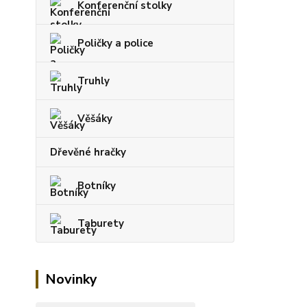
Konferenční stolky
Poličky a police
Truhly
Věšáky
Dřevěné hračky
Botníky
Taburety
Novinky