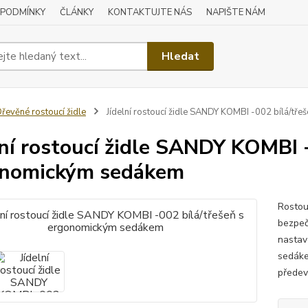
 PODMÍNKY
ČLÁNKY
KONTAKTUJTE NÁS
NAPIŠTE NÁM
Hledat
řevěné rostoucí židle
Jídelní rostoucí židle SANDY KOMBI -002 bílá/tř
lní rostoucí židle SANDY KOMBI 
onomickým sedákem
Rostouc
bezpeč
nastav
sedáke
předev