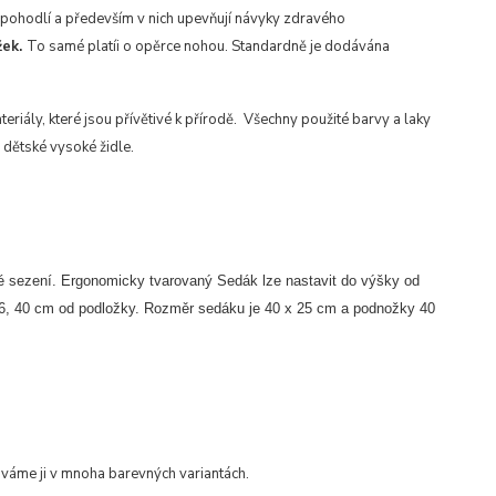
pohodlí a především v nich upevňují návyky zdravého
žek.
To samé platí
i o opěrce nohou. Standardně je dodávána
eriály, které jsou přívětivé k přírodě. Všechny použité barvy a laky
 dětské vysoké židle.
é sezení. Ergonomicky tvarovaný Sedák lze nastavit do výšky od
 36, 40 cm od podložky. Rozměr sedáku je 40 x 25 cm a podnožky 40
áváme ji v mnoha barevných variantách.