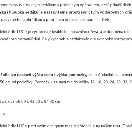
gonomicky tvarovaným sedákem a prohnutým opěradlem, které přináší dítěti 
ška i hloubka sedáku je nastavitelná prostřednictvím vodorovných drá
 uzavíratelnou ohrádkou a popruhem bránícím propadnutí dítěte.
delní židle LUCA je vyrobena z kvalitního masivního dřeva, a je doplněna o mat
vané i pro nejmenší děti. Celý výrobek je certifikován dle evropské normy pro
 židle lze nastavit výšku sedu i výšku podnožky,
dle požadavků na správn
, 56 cm od podložky. Podnožku lze nastavit do výšky 12, 16, 20, 24, 28, 32,
d x š x v):
58.00 x 43.00 x 84.00 cm
0 kg
ídelní židle LUCA patří svým designem mezi nejžádanější na našem trhu. Dod