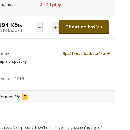
tupnost
2 - 4 týdny
194 Kč
/
ks
Přidat do košíku
93 Kč
bez DPH
Splátková kalkulačka
up na splátky
roduktu:
1913
Komentáře
0
itu ve všech polohách svého nastavení. Její jedinečnost je dána