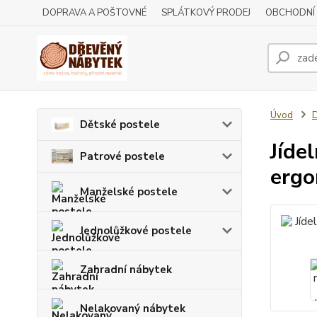
DOPRAVA A POŠTOVNÉ
SPLÁTKOVÝ PRODEJ
OBCHODNÍ
Úvod
D
Dětské postele
Jíde
Patrové postele
erg
Manželské postele
Jednolůžkové postele
Zahradní nábytek
Nelakovaný nábytek