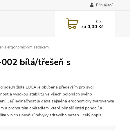
Přihlášení
0
ks
za
0,00 Kč
ešeň s ergonomickým sedákem
-002 bílá/třešeň s
í jídelní židle LUCA je oblíbená především pro svoji
nost a vysokou stabilitu ve všech polohách svého
ení. Její jedinečnost je dána zejména ergonomicky tvarovaným
m a prohnutým opěradlem, které přináší dítěti pohodlí a
ším v nich upevňují návyky zdravého sezen...
celý popis