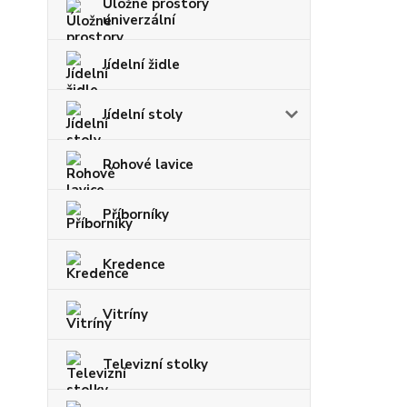
Úložné prostory
univerzální
Jídelní židle
Jídelní stoly
Rohové lavice
Příborníky
Kredence
Vitríny
Televizní stolky