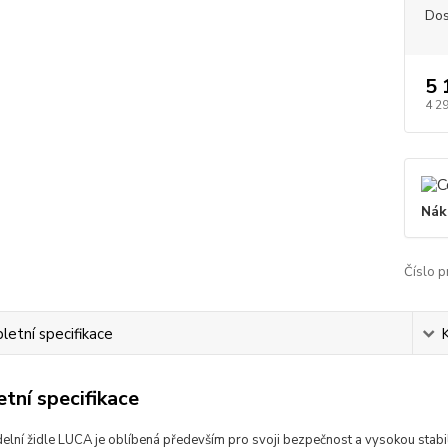
Dos
5 
4 2
Nák
Číslo p
etní specifikace
tní specifikace
delní židle LUCA je oblíbená především pro svoji bezpečnost a vysokou stabil