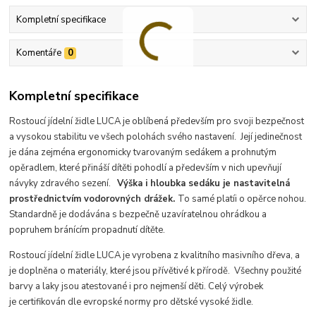
Kompletní specifikace
Komentáře
0
Kompletní specifikace
Rostoucí jídelní židle LUCA je oblíbená především pro svoji bezpečnost
a vysokou stabilitu ve všech polohách svého nastavení. Její jedinečnost
je dána zejména ergonomicky tvarovaným sedákem a prohnutým
opěradlem, které přináší dítěti pohodlí a především v nich upevňují
návyky zdravého sezení.
Výška i hloubka sedáku je nastavitelná
prostřednictvím vodorovných drážek.
To samé platí
i o opěrce nohou.
Standardně je dodávána s bezpečně uzavíratelnou ohrádkou a
popruhem bránícím propadnutí dítěte.
Rostoucí jídelní židle LUCA je vyrobena z kvalitního masivního dřeva, a
je doplněna o materiály, které jsou přívětivé k přírodě. Všechny použité
barvy a laky jsou atestované i pro nejmenší děti. Celý výrobek
je certifikován dle evropské normy pro dětské vysoké židle.