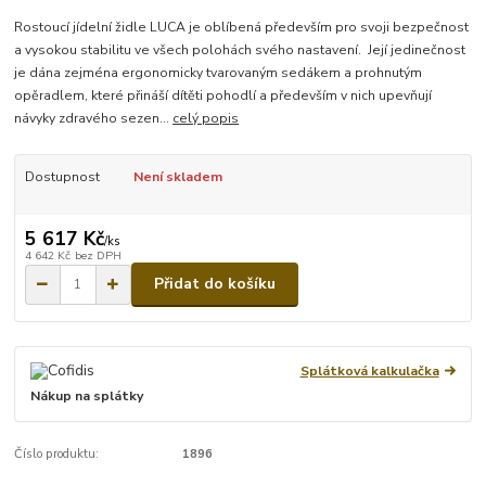
Rostoucí jídelní židle LUCA je oblíbená především pro svoji bezpečnost
a vysokou stabilitu ve všech polohách svého nastavení. Její jedinečnost
je dána zejména ergonomicky tvarovaným sedákem a prohnutým
opěradlem, které přináší dítěti pohodlí a především v nich upevňují
návyky zdravého sezen...
celý popis
Dostupnost
Není skladem
5 617 Kč
/
ks
4 642 Kč
bez DPH
Přidat do košíku
Splátková kalkulačka
Nákup na splátky
Číslo produktu:
1896