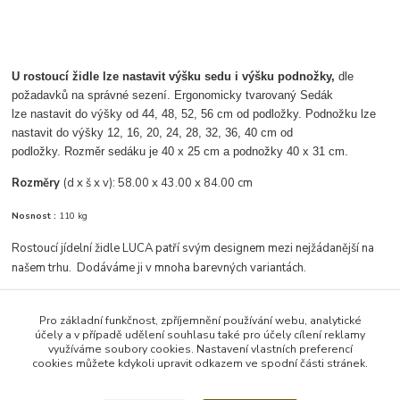
U rostoucí židle lze nastavit výšku sedu i výšku podnožky,
dle
požadavků na správné sezení. Ergonomicky tvarovaný Sedák
lze nastavit do výšky od 44, 48, 52, 56 cm od podložky. Podnožku lze
nastavit do výšky 12, 16, 20, 24, 28, 32, 36, 40 cm od
podložky. Rozměr sedáku je 40 x 25 cm a podnožky 40 x 31 cm.
Rozměry
(d x š x v):
58.00 x 43.00 x 84.00 cm
Nosnost :
110 kg
Rostoucí jídelní židle LUCA patří svým designem mezi nejžádanější na
našem trhu. Dodáváme ji v mnoha barevných variantách.
Pro základní funkčnost, zpříjemnění používání webu, analytické
účely a v případě udělení souhlasu také pro účely cílení reklamy
Zboží zařazeno v kategoriích
využíváme soubory cookies. Nastavení vlastních preferencí
cookies můžete kdykoli upravit odkazem ve spodní části stránek.
Dřevěné rostoucí židle