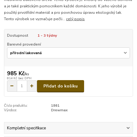
a je také praktickým pomocníkem každé domácnosti. K jeho výrobě je
použitý prvotřídní materiál a pro povrchovou úpravu ekologický lak.
Tento výrobek se vyznačuje pečli...
celý popis
Dostupnost
1 - 3 týdny
Barevné provedení
985 Kč
/
ks
814 Kč
bez DPH
Přidat do košíku
Číslo produktu:
1861
Výrobce:
Drewmax
Kompletní specifikace