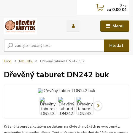
0
ks
za
0,00 Kč
Menu
Hledat
Úvod
Taburety
Dřevěný taburet DN242 buk
Dřevěný taburet DN242 buk
Krásný taburet s kulatým sedákem na čtyřech nožkách je vyrobený z
masivního bukového dřeva. Tento výrobek je vhodný do Vašeho domova