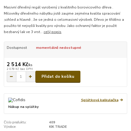
Masivní dřevěný regál vyrobený z kvalitního borovicového dřeva .
Milovníky dřevěného nábytku jistě zaujme zejména kvalita spracování
,vzhled a hlavně , že se jedná o celomasivní výrobek. Dřevo je tříděno a
použito té nejvyšší kvality pro výrobu .Jako ochranný faktor je použit
bezbarvý lak ve 3 vrst...
celý popis
Dostupnost
momentálně nedostupné
2 514 Kč
/
ks
2 078 Kč
bez DPH
Přidat do košíku
Splátková kalkulačka
Nákup na splátky
Číslo produktu:
409
Výrobce:
KIK TRADE