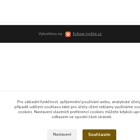
Vytvořeno na
Eshop-rychle.cz
Pro základní funkčnost, zpříjemnění používání webu, analytické účely
případě udělení souhlasu také pro účely cílení reklamy využíváme so
cookies. Nastavení vlastních preferencí cookies můžete kdykoli upr
odkazem ve spodní části stránek.
Souhlasím
Nastavení