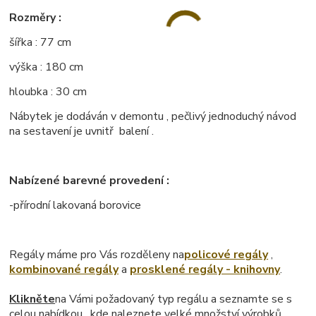
Rozměry :
šířka : 77 cm
výška : 180 cm
hloubka : 30 cm
Nábytek je dodáván v demontu , pečlivý jednoduchý návod
na sestavení je uvnitř balení .
Nabízené barevné provedení :
-přírodní lakovaná borovice
Regály máme pro Vás rozděleny na
policové regály
,
kombinované regály
a
prosklené regály - knihovny
.
Klikněte
na Vámi požadovaný typ regálu a seznamte se s
celou nabídkou , kde naleznete velké množství výrobků.