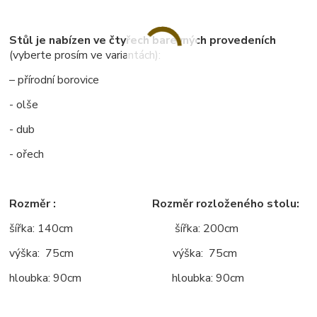
Stůl je nabízen ve čtyřech barevných provedeních
(vyberte prosím ve variantách):
– přírodní borovice
- olše
- dub
- ořech
Rozměr : Rozměr rozloženého stolu:
šířka: 140cm šířka: 200cm
výška: 75cm výška: 75cm
hloubka: 90cm hloubka: 90cm