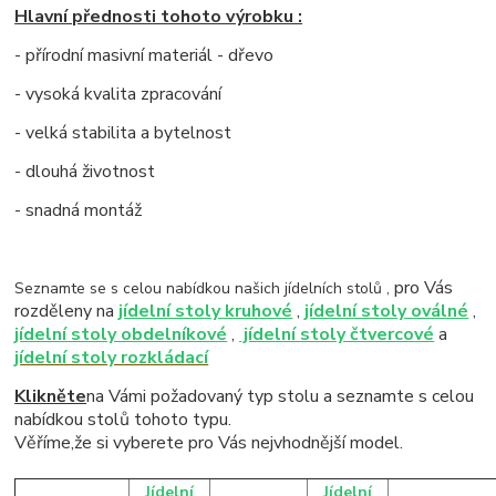
Hlavní přednosti tohoto výrobku :
- přírodní masivní materiál - dřevo
- vysoká kvalita zpracování
- velká stabilita a bytelnost
- dlouhá životnost
- snadná montáž
pro Vás
Seznamte se s celou nabídkou našich jídelních stolů ,
rozděleny na
jídelní stoly kruhové
,
jídelní stoly oválné
,
jídelní stoly obdelníkové
,
jídelní stoly čtvercové
a
jídelní stoly rozkládací
Klikněte
na Vámi požadovaný typ stolu a seznamte s celou
nabídkou stolů tohoto typu.
Věříme,že si vyberete pro Vás nejvhodnější model.
Jídelní
Jídelní