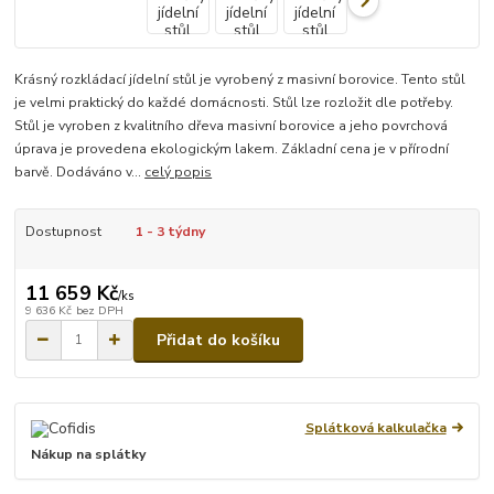
Krásný rozkládací jídelní stůl je vyrobený z masivní borovice. Tento stůl
je velmi praktický do každé domácnosti. Stůl lze rozložit dle potřeby.
Stůl je vyroben z kvalitního dřeva masivní borovice a jeho povrchová
úprava je provedena ekologickým lakem. Základní cena je v přírodní
barvě. Dodáváno v...
celý popis
Dostupnost
1 - 3 týdny
11 659 Kč
/
ks
9 636 Kč
bez DPH
Přidat do košíku
Splátková kalkulačka
Nákup na splátky