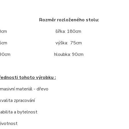
r : Rozměr rozloženého stolu:
a: 140cm šířka: 180cm
a: 75cm výška: 75cm
ka: 90cm hloubka: 90cm
řednosti tohoto výrobku :
í masivní materiál - dřevo
kvalita zpracování
tabilita a bytelnost
životnost