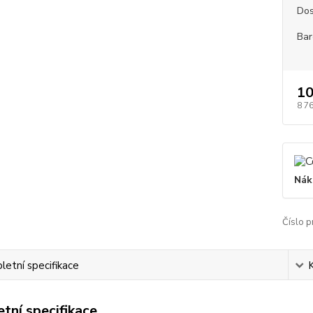
Dos
Bar
10
8 7
Nák
Číslo p
etní specifikace
tní specifikace