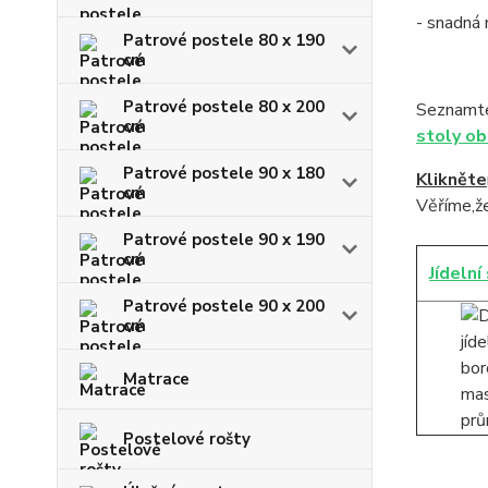
- snadná
Patrové postele 80 x 190
cm
Patrové postele 80 x 200
Seznamte 
cm
stoly o
Patrové postele 90 x 180
Klikněte
cm
Věříme,že
Patrové postele 90 x 190
cm
Jídelní
Patrové postele 90 x 200
cm
Matrace
Postelové rošty