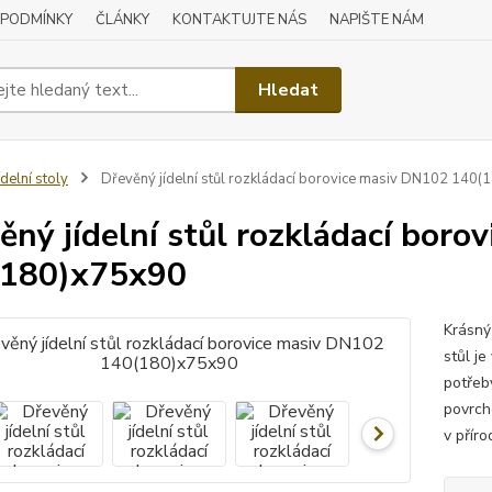
 PODMÍNKY
ČLÁNKY
KONTAKTUJTE NÁS
NAPIŠTE NÁM
Hledat
ídelní stoly
Dřevěný jídelní stůl rozkládací borovice masiv DN102 140
ěný jídelní stůl rozkládací bor
(180)x75x90
Krásný 
stůl je
potřeby
povrch
v příro