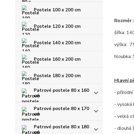
Postele 100 x 200 cm
Rozmě
Postele 120 x 200 cm
šířk
Postele 140 x 200 cm
výšk
hloub
Postele 160 x 200 cm
Postele 180 x 200 cm
Hlavní p
Patrové postele 80 x 160
- přírodn
cm
- vysoká 
Patrové postele 80 x 170
cm
- velká s
Patrové postele 80 x 180
- dlouhá 
cm