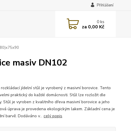
Přihlášení
0
ks
za
0,00 Kč
(180)x75x90
ovice masiv DN102
rozkládací jídelní stůl je vyrobený z masivní borovice. Tento
 velmi praktický do každé domácnosti. Stůl lze rozložit dle
. Stůl je vyroben z kvalitního dřeva masivní borovice a jeho
ová úprava je provedena ekologickým lakem. Základní cena je
dní barvě. Dodáváno v...
celý popis