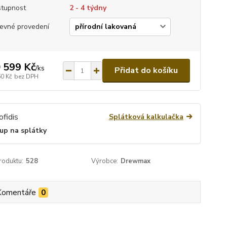
tupnost
2 - 4 týdny
evné provedení
 599 Kč
/
ks
Přidat do košíku
60 Kč
bez DPH
Splátková kalkulačka
up na splátky
roduktu:
528
Výrobce:
Drewmax
Komentáře
0