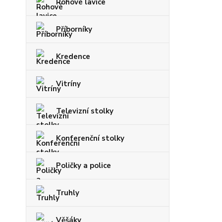
Rohové lavice
Příborníky
Kredence
Vitríny
Televizní stolky
Konferenční stolky
Poličky a police
Truhly
Věšáky