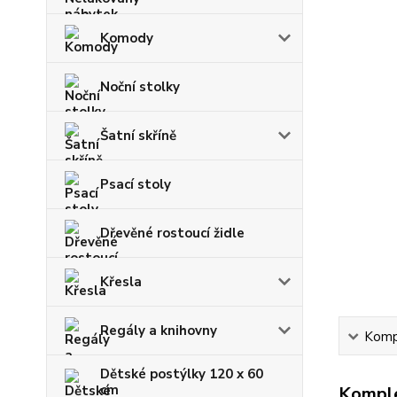
Komody
Noční stolky
Šatní skříně
Psací stoly
Dřevěné rostoucí židle
Křesla
Regály a knihovny
Kompl
Dětské postýlky 120 x 60
cm
Komple