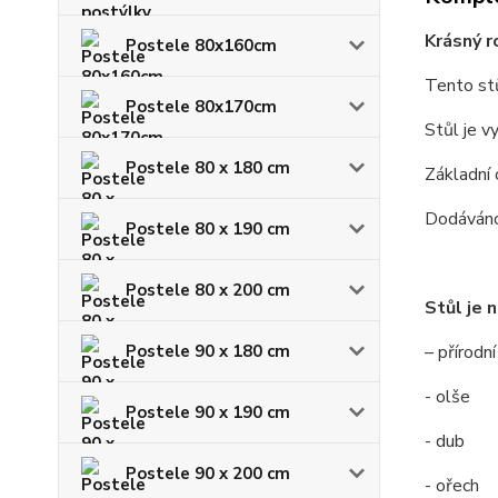
Krásný r
Postele 80x160cm
Tento stů
Postele 80x170cm
Stůl je v
Postele 80 x 180 cm
Základní 
Dodáváno
Postele 80 x 190 cm
Postele 80 x 200 cm
Stůl je 
Postele 90 x 180 cm
– přírodn
- olše
Postele 90 x 190 cm
- dub
Postele 90 x 200 cm
- ořech