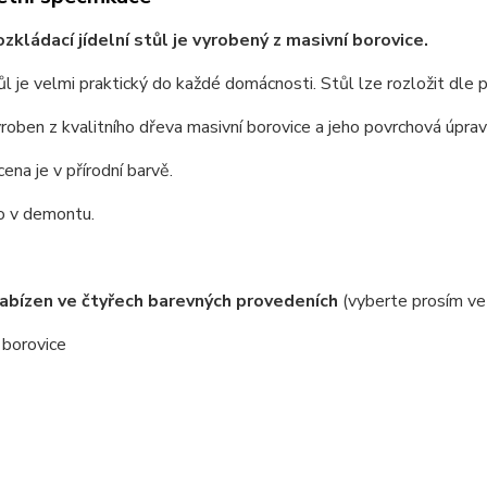
ozkládací jídelní stůl je vyrobený z masivní borovice.
l je velmi praktický do každé domácnosti. Stůl lze rozložit dle 
yroben z kvalitního dřeva masivní borovice a jeho povrchová úpr
cena je v přírodní barvě.
 v demontu.
nabízen ve čtyřech barevných provedeních
(vyberte prosím ve 
í borovice