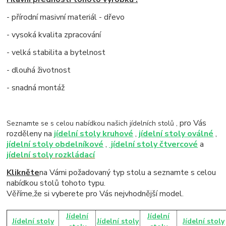
- přírodní masivní materiál - dřevo
- vysoká kvalita zpracování
- velká stabilita a bytelnost
- dlouhá životnost
- snadná montáž
pro Vás
Seznamte se s celou nabídkou našich jídelních stolů ,
rozděleny na
jídelní stoly kruhové
,
jídelní stoly oválné
,
jídelní stoly obdelníkové
,
jídelní stoly čtvercové
a
jídelní stoly rozkládací
Klikněte
na Vámi požadovaný typ stolu a seznamte s celou
nabídkou stolů tohoto typu.
Věříme,že si vyberete pro Vás nejvhodnější model.
Jídelní
Jídelní
Jídelní stoly
Jídelní stoly
Jídelní stoly