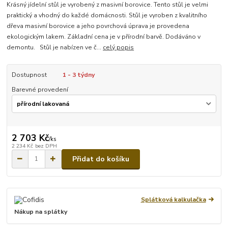
Krásný jídelní stůl je vyrobený z masivní borovice. Tento stůl je velmi
praktický a vhodný do každé domácnosti. Stůl je vyroben z kvalitního
dřeva masivní borovice a jeho povrchová úprava je provedena
ekologickým lakem. Základní cena je v přírodní barvě. Dodáváno v
demontu. Stůl je nabízen ve č...
celý popis
Dostupnost
1 - 3 týdny
Barevné provedení
2 703 Kč
/
ks
2 234 Kč
bez DPH
Přidat do košíku
Splátková kalkulačka
Nákup na splátky