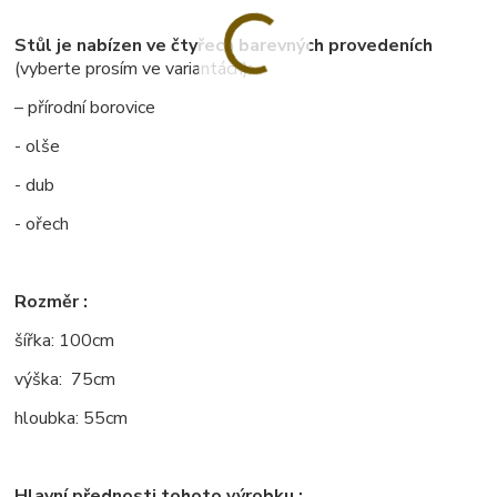
Stůl je nabízen ve čtyřech barevných provedeních
(vyberte prosím ve variantách):
– přírodní borovice
- olše
- dub
- ořech
Rozměr :
šířka: 100cm
výška: 75cm
hloubka: 55cm
Hlavní přednosti tohoto výrobku :