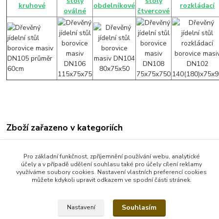
stoly
stoly
kruhové
obdelníkové
rozkládací
oválné
čtvercové
Zboží zařazeno v kategoriích
Jídelní stoly
Pro základní funkčnost, zpříjemnění používání webu, analytické
Jídelní stoly obdelníkové
účely a v případě udělení souhlasu také pro účely cílení reklamy
využíváme soubory cookies. Nastavení vlastních preferencí cookies
můžete kdykoli upravit odkazem ve spodní části stránek.
Souhlasím
Nastavení
Vytvořeno na
Eshop-rychle.cz