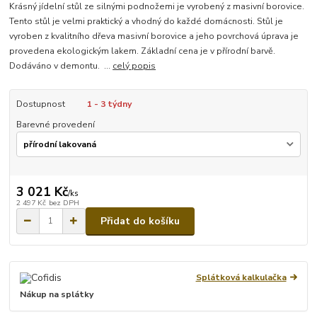
Krásný jídelní stůl ze silnými podnožemi je vyrobený z masivní borovice.
Tento stůl je velmi praktický a vhodný do každé domácnosti. Stůl je
vyroben z kvalitního dřeva masivní borovice a jeho povrchová úprava je
provedena ekologickým lakem. Základní cena je v přírodní barvě.
Dodáváno v demontu. ...
celý popis
Dostupnost
1 - 3 týdny
Barevné provedení
3 021 Kč
/
ks
2 497 Kč
bez DPH
Přidat do košíku
Splátková kalkulačka
Nákup na splátky