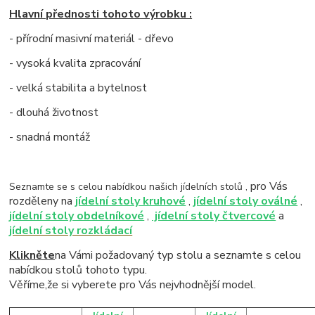
Hlavní přednosti tohoto výrobku :
- přírodní masivní materiál - dřevo
- vysoká kvalita zpracování
- velká stabilita a bytelnost
- dlouhá životnost
- snadná montáž
pro Vás
Seznamte se s celou nabídkou našich jídelních stolů ,
rozděleny na
jídelní stoly kruhové
,
jídelní stoly oválné
,
jídelní stoly obdelníkové
,
jídelní stoly čtvercové
a
jídelní stoly rozkládací
Klikněte
na Vámi požadovaný typ stolu a seznamte s celou
nabídkou stolů tohoto typu.
Věříme,že si vyberete pro Vás nejvhodnější model.