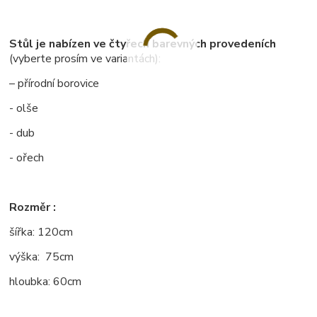
Stůl je nabízen ve čtyřech barevných provedeních
(vyberte prosím ve variantách):
– přírodní borovice
- olše
- dub
- ořech
Rozměr :
šířka: 120cm
výška: 75cm
hloubka: 60cm