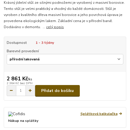
Krásný jídelní stůl ze silnými podnožemi je vyrobený z masivní borovice.
Tento stůl je velmi praktický a vhodný do každé domácnosti. Stůl je
vyroben z kvalitního dřeva masivní borovice a jeho povrchová úprava je
provedena ekologickým lakem. Základní cena je v přírodní barvě.
Dodáváno v demontu. ...
celý popis
Dostupnost
1 - 3 týdny
Barevné provedení
2 861 Kč
/
ks
2 364 Kč
bez DPH
Přidat do košíku
Splátková kalkulačka
Nákup na splátky