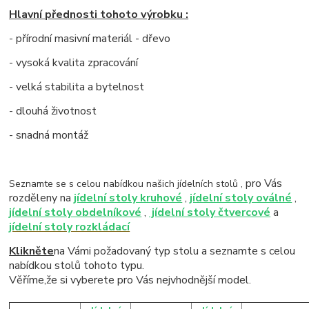
Hlavní přednosti tohoto výrobku :
- přírodní masivní materiál - dřevo
- vysoká kvalita zpracování
- velká stabilita a bytelnost
- dlouhá životnost
- snadná montáž
pro Vás
Seznamte se s celou nabídkou našich jídelních stolů ,
rozděleny na
jídelní stoly kruhové
,
jídelní stoly oválné
,
jídelní stoly obdelníkové
,
jídelní stoly čtvercové
a
jídelní stoly rozkládací
Klikněte
na Vámi požadovaný typ stolu a seznamte s celou
nabídkou stolů tohoto typu.
Věříme,že si vyberete pro Vás nejvhodnější model.