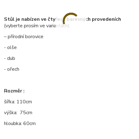
Stůl je nabízen ve čtyřech barevných provedeních
(vyberte prosím ve variantách):
– přírodní borovice
- olše
- dub
- ořech
Rozměr :
šířka: 110cm
výška: 75cm
hloubka: 60cm