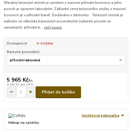
Dřevěný televizní stolek je vyroben z masivní přírodní borovice a jeho
povrch je upraven lakováním. Základní cena televizního stolku z masivní
borovice je v přírodní barvě. Dodáváno v demontu. Televizní stolek je
nabízen ve několika barevných provedeních (vyberte prosím ve
variantách): přírodní b...
celý popis
Dostupnost
3-4 týdny
Barevné provedení
5 965 Kč
/
ks
4 930 Kč
bez DPH
Přidat do košíku
Splátková kalkulačka
Nákup na splátky