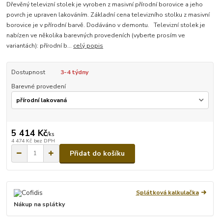
Dřevěný televizní stolek je vyroben z masivní přírodní borovice a jeho
povrch je upraven lakováním. Základní cena televizního stolku z masivní
borovice je v přírodní barvě. Dodáváno v demontu. Televizní stolek je
nabízen ve několika barevných provedeních (vyberte prosím ve
variantách): přírodní b...
celý popis
Dostupnost
3-4 týdny
Barevné provedení
5 414 Kč
/
ks
4 474 Kč
bez DPH
Přidat do košíku
Splátková kalkulačka
Nákup na splátky