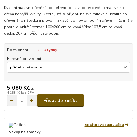
Kvalitní masivní dřevěná postel vyrobená z borovicového masivního
dřeva nejvyšší kvality . Zcela jistě si přijdou na své milovníci kvalitního
dřevěného nábytku a provoní tak svůj domov přírodním dřevem. Rozměry
postele: vnitřní rozměr: 100x200 cm celková šířka: 107,5 cm celková
délka: 207 cm výšk...
celý popis
Dostupnost
1 - 3 týdny
Barevné provedení
5 080 Kč
/
ks
4 198 Kč
bez DPH
Přidat do košíku
Splátková kalkulačka
Nákup na splátky