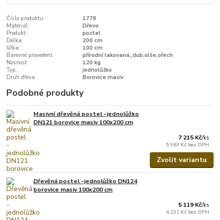
Číslo produktu:
1778
Materiál:
Dřevo
Produkt:
postel
Délka:
200 cm
šířka:
100 cm
Barevné provedení:
přírodní lakovaná,,dub,olše,ořech
Nosnost:
120 kg
Typ:
jednolůžko
Druh dřeva:
Borovice masiv
Podobné produkty
Masivní dřevěná postel -jednolůžko
DN121 borovice masiv 100x200 cm
7 215 Kč
/
ks
5 963 Kč
bez DPH
Zvolit variantu
Dřevěná postel -jednolůžko DN124
borovice masiv 100x200 cm
5 119 Kč
/
ks
4 231 Kč
bez DPH