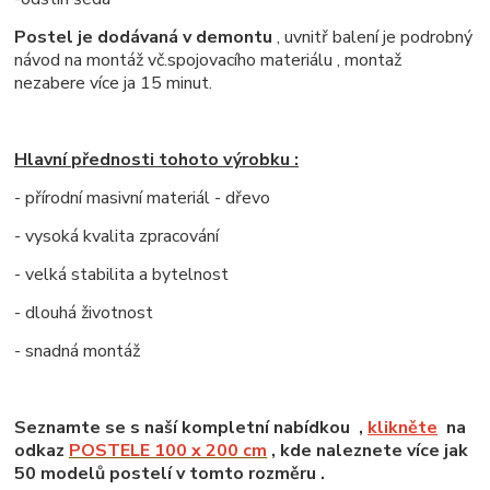
Postel je dodávaná v demontu
, uvnitř balení je podrobný
návod na montáž vč.spojovacího materiálu , montaž
nezabere více ja 15 minut.
Hlavní přednosti tohoto výrobku :
- přírodní masivní materiál - dřevo
- vysoká kvalita zpracování
- velká stabilita a bytelnost
- dlouhá životnost
- snadná montáž
Seznamte se s naší kompletní nabídkou ,
klikněte
na
odkaz
POSTELE 100 x 200 cm
, kde naleznete více jak
50 modelů postelí v tomto rozměru .