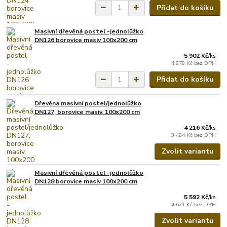
Přidat do košíku
Masivní dřevěná postel -jednolůžko
DN126 borovice masiv 100x200 cm
5 902 Kč
/
ks
4 878 Kč
bez DPH
Přidat do košíku
Dřevěná masivní postel/jednolůžko
DN127, borovice masiv, 100x200 cm
4 216 Kč
/
ks
3 484 Kč
bez DPH
Zvolit variantu
Masivní dřevěná postel -jednolůžko
DN128 borovice masiv 100x200 cm
5 592 Kč
/
ks
4 621 Kč
bez DPH
Zvolit variantu