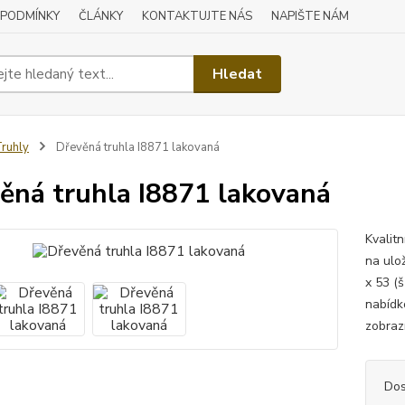
 PODMÍNKY
ČLÁNKY
KONTAKTUJTE NÁS
NAPIŠTE NÁM
Hledat
ruhly
Dřevěná truhla I8871 lakovaná
ěná truhla I8871 lakovaná
Kvalit
na ulo
x 53 (
nabídk
zobraz
Dos