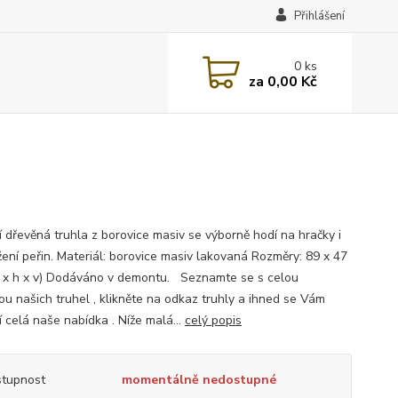
Přihlášení
0
ks
za
0,00 Kč
ní dřevěná truhla z borovice masiv se výborně hodí na hračky i
žení peřin. Materiál: borovice masiv lakovaná Rozměry: 89 x 47
š x h x v) Dodáváno v demontu. Seznamte se s celou
ou našich truhel , klikněte na odkaz truhly a ihned se Vám
í celá naše nabídka . Níže malá...
celý popis
tupnost
momentálně nedostupné