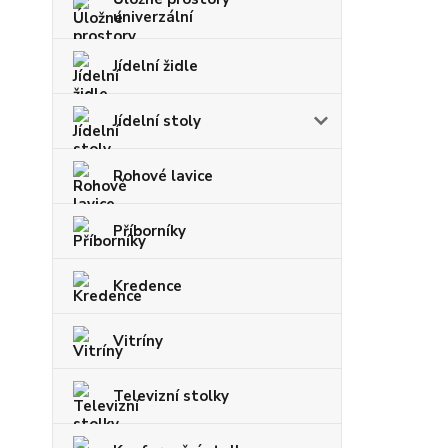
univerzální
Jídelní židle
Jídelní stoly
Rohové lavice
Příborníky
Kredence
Vitríny
Televizní stolky