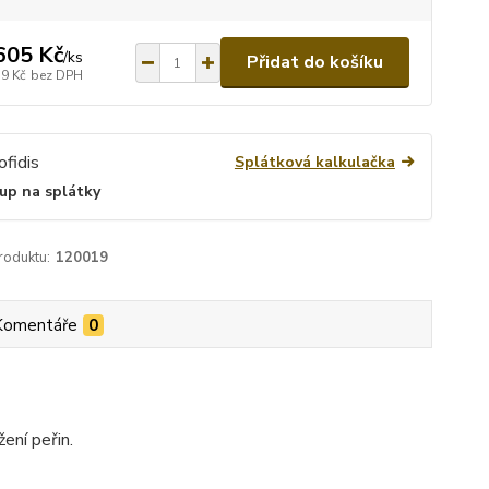
605 Kč
/
ks
Přidat do košíku
79 Kč
bez DPH
Splátková kalkulačka
up na splátky
roduktu:
120019
Komentáře
0
ení peřin.