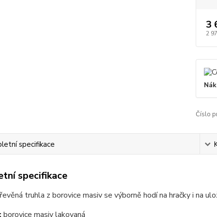
3 
2 9
Nák
Číslo p
etní specifikace
tní specifikace
dřevěná truhla z borovice masiv se výborně hodí na hračky i na ulož
:
borovice masiv lakovaná