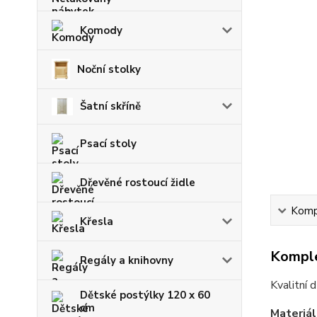
Komody
Noční stolky
Šatní skříně
Psací stoly
Dřevěné rostoucí židle
Kompl
Křesla
Komple
Regály a knihovny
Kvalitní 
Dětské postýlky 120 x 60
cm
Materiál