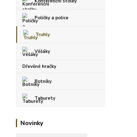
Konferenční stolky
Poličky a police
Truhly
Věšáky
Dřevěné hračky
Botníky
Taburety
Novinky