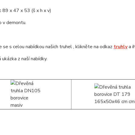
:
89 x 47 x 53 (š x h x v)
 v demontu.
se s celou nabídkou našich truhel , klikněte na odkaz
truhly
a i
 ukázka z naší nabídky.