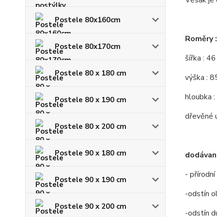
Věšák je 
Postele 80x160cm
Roměry :
Postele 80x170cm
šířka : 4
Postele 80 x 180 cm
výška : 8
hloubka :
Postele 80 x 190 cm
dřevěné 
Postele 80 x 200 cm
Postele 90 x 180 cm
dodávané
- přírodn
Postele 90 x 190 cm
-odstín o
Postele 90 x 200 cm
-odstín d