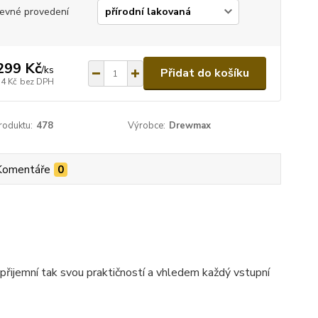
evné provedení
299 Kč
/
ks
Přidat do košíku
74 Kč
bez DPH
roduktu:
478
Výrobce:
Drewmax
Komentáře
0
řijemní tak svou praktičností a vhledem každý vstupní