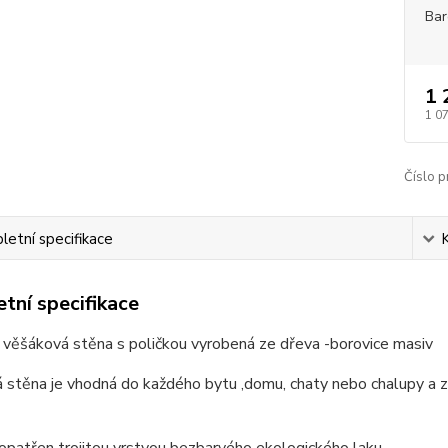
Bar
1 
1 0
Číslo p
etní specifikace
tní specifikace
 věšáková stěna s poličkou vyrobená ze dřeva -borovice masiv
stěna je vhodná do každého bytu ,domu, chaty nebo chalupy a zp