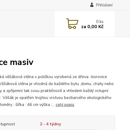
Přihlášení
0
ks
za
0,00 Kč
ce masiv
cká věšáková stěna s poličkou vyrobená ze dřeva -borovice
Věšáková stěna je vhodná do každého bytu ,domu, chaty nebo
y a zpřijemní tak svou praktičností a vhledem každý vstupní
r. Věšák je opatřen trojitou vrstvou bezbarvého ekologického
měry : šířka : 46 cm výška :...
celý popis
tupnost
2 - 4 týdny