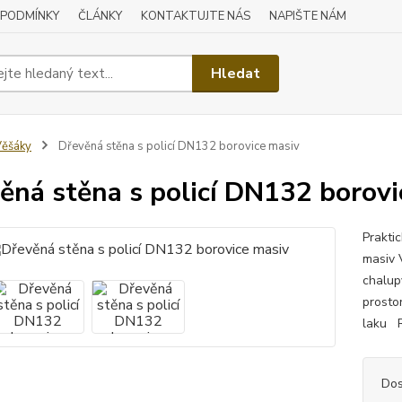
 PODMÍNKY
ČLÁNKY
KONTAKTUJTE NÁS
NAPIŠTE NÁM
Hledat
ěšáky
Dřevěná stěna s policí DN132 borovice masiv
ěná stěna s policí DN132 borovi
Prakti
masiv 
chalup
prosto
laku Ro
Dos