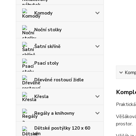
Komody
Noční stolky
Šatní skříně
Psací stoly
Kompl
Dřevěné rostoucí židle
Komple
Křesla
Praktická
Regály a knihovny
Věšáková 
prostor.
Dětské postýlky 120 x 60
cm