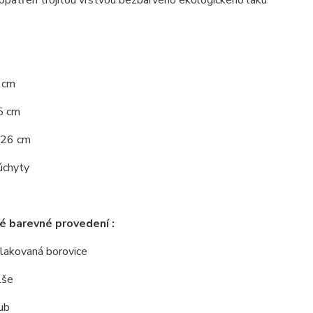
opatřen trojitou vrstvou bezbarvého ekologického laku
6 cm
5 cm
 26 cm
úchyty
 barevné provedení :
í lakovaná borovice
lše
ub