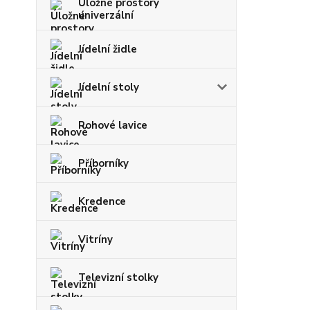
Úložné prostory
univerzální
Jídelní židle
Jídelní stoly
Rohové lavice
Příborníky
Kredence
Vitríny
Televizní stolky