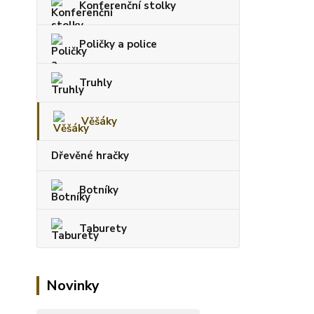
Konferenční stolky
Poličky a police
Truhly
Věšáky
Dřevěné hračky
Botníky
Taburety
Novinky