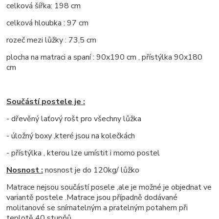
celková šířka: 198 cm
celková hloubka : 97 cm
rozeč mezi lůžky : 73,5 cm
plocha na matraci a spaní : 90x190 cm , přístýlka 90x180
cm
Součástí postele je :
- dřevěný laťový rošt pro všechny lůžka
- úložný boxy ,které jsou na kolečkách
- přístýlka , kterou lze umístit i momo postel
Nosnost :
nosnost je do 120kg/ lůžko
Matrace nejsou součástí posele ,ale je možné je objednat ve
variantě postele .Matrace jsou případně dodávané
molitanové se snímatelným a pratelným potahem při
teplotě 40 stupňů