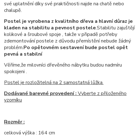
své uplatnění díky své praktičnosti najde na chatě nebo
chalupě.
Postel je vyrobena z kvalitního dřeva a hlavní důraz je
kladen na stabilitu a pevnost postele
.Stabilitu zajuštějí
kolikové a šroubové spoje , takže v připadě potřeby
zdemontování postele z důvodu přemístění nebude žádný
problém.
Po opětovném sestavení bude postel opět
pevná a stabilní
Věříme,že milovníci dřevěného nábytku budou nadmíru
spokojeni .
Postel je rozložitelná na 2 samostatná lůžka.
Dodávané barevné provedení :
Vyberte z přiloženého
vzorníku
Rozměr :
celková výška : 164 cm