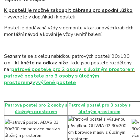
K posteli je možné zakoupit zábranu pro spodní lůžko
-
vyverete v doplňkách k posteli
Postel je dodávaná vždy v demontu v kartonových krabicích ,
montážní návod a kování je vždy uvnítř balení.
Seznamte se s celou nabídkou patrových postelí 90x190
cm -
klikněte na odkaz níže
, kde jsou postele rozděleny
na :
patrové postele pro 2 osoby s úložným prostorem
,
patrové postele pro 3 osoby s úložným
prostorem
a
vyvýšené postele
Patrová postel pro 2 osoby s
Patrová postel pro 3 osoby s
úložným prostorem
úložným prostorem