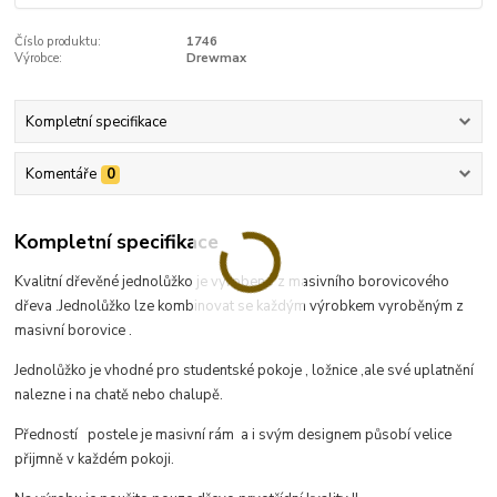
Číslo produktu:
1746
Výrobce:
Drewmax
Kompletní specifikace
Komentáře
0
Kompletní specifikace
Kvalitní dřevěné jednolůžko je vyrobeno z masivního borovicového
dřeva .Jednolůžko lze kombinovat se každým výrobkem vyroběným z
masivní borovice .
Jednolůžko je vhodné pro studentské pokoje , ložnice ,ale své uplatnění
nalezne i na chatě nebo chalupě.
Předností postele je masivní rám a i svým designem působí velice
přijmně v každém pokoji.