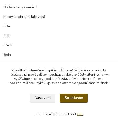
dodávané provedení:
borovice přírodní lakovaná
olše
dub
ořech
šedá
Pro základní funkčnost, zpříjemnění používání webu, analytické
účely a v případě udělení souhlasu také pro účely cílení reklamy
Zboží zařazeno v kategoriích
využíváme soubory cookies. Nastavení vlastních preferencí
cookies můžete kdykoli upravit odkazem ve spodní části stránek.
Manželské postele
Souhlasím
Nastavení
Souhlas můžete odmítnout
zde
.
Vytvořeno na
Eshop-rychle.cz