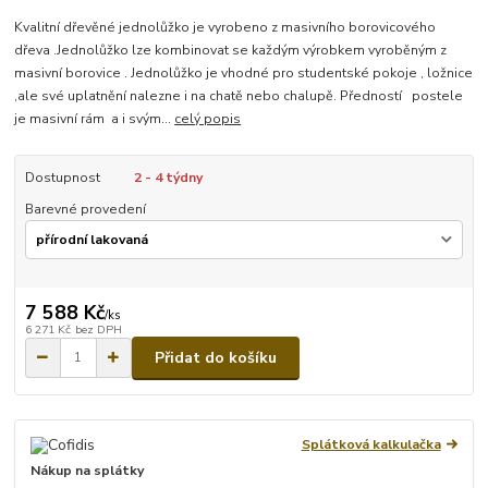
Kvalitní dřevěné jednolůžko je vyrobeno z masivního borovicového
dřeva .Jednolůžko lze kombinovat se každým výrobkem vyroběným z
masivní borovice . Jednolůžko je vhodné pro studentské pokoje , ložnice
,ale své uplatnění nalezne i na chatě nebo chalupě. Předností postele
je masivní rám a i svým...
celý popis
Dostupnost
2 - 4 týdny
Barevné provedení
7 588 Kč
/
ks
6 271 Kč
bez DPH
Přidat do košíku
Splátková kalkulačka
Nákup na splátky