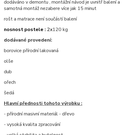
dodáváno v demontu , montážní návod je uvnitř balení a
samotná montáž nezabere více jak 15 minut
rošt a matrace není součástí balení
nosnost postele :
2x
120 kg
dodávané provedení:
borovice přírodní lakovaná
olše
dub
ořech
šedá
Hlavní přednosti tohoto výrobku :
- přírodní masivní materiál - dřevo
- vysoká kvalita zpracování
- velká stabilita a bytelnost