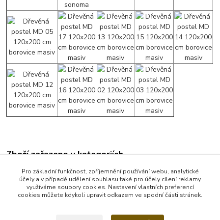
Zboží zařazeno v kategoriích
Manželské postele
Pro základní funkčnost, zpříjemnění používání webu, analytické
účely a v případě udělení souhlasu také pro účely cílení reklamy
Postele 180 x 200 cm
využíváme soubory cookies. Nastavení vlastních preferencí
cookies můžete kdykoli upravit odkazem ve spodní části stránek.
Rozměr 180x200 cm