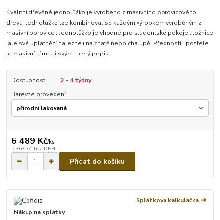
Kvalitní dřevěné jednolůžko je vyrobeno z masivního borovicového
dřeva .Jednolůžko lze kombinovat se každým výrobkem vyroběným z
masivní borovice . Jednolůžko je vhodné pro studentské pokoje , ložnice
,ale své uplatnění nalezne i na chatě nebo chalupě. Předností postele
je masivní rám a i svým...
celý popis
Dostupnost
2 - 4 týdny
Barevné provedení
6 489 Kč
/
ks
5 363 Kč
bez DPH
Přidat do košíku
Splátková kalkulačka
Nákup na splátky