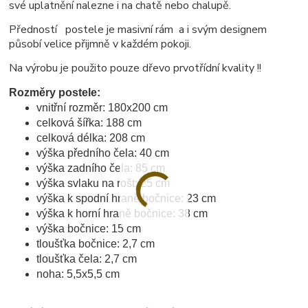
své uplatnění nalezne i na chatě nebo chalupě.
Předností postele je masivní rám a i svým designem
působí velice přijmně v každém pokoji.
Na výrobu je použito pouze dřevo prvotřídní kvality !!
Rozměry postele:
vnitřní rozměr: 180x200 cm
celková šířka: 188 cm
celková délka: 208 cm
výška předního čela: 40 cm
výška zadního čela: 85 cm
výška svlaku na rošt: 25 cm
výška k spodní hraně bočnice: 23 cm
výška k horní hraně bočnice: 38 cm
výška bočnice: 15 cm
tloušťka bočnice: 2,7 cm
tloušťka čela: 2,7 cm
noha: 5,5x5,5 cm