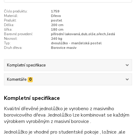
Číslo produktu:
1759
Materiál:
Dřevo
Produkt:
postel
Délka:
200 cm
šířka:
180 cm
Barevné provedení:
přírodní lakovaná,dub,olše,ořech,šedá
Nosnost:
240 kg
Typ:
dvoulůžko - manželská postel
Druh dřeva:
Borovice masiv
Kompletní specifikace
Komentáře
0
Kompletní specifikace
Kvalitní dřevěné jednolůžko je vyrobeno z masivního
borovicového dřeva .Jednolůžko lze kombinovat se každým
výrobkem vyroběným z masivní borovice .
Jednolůžko je vhodné pro studentské pokoje , ložnice ,ale