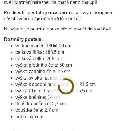
své uplatnění nalezne i na chatě nebo chalupě.
Předností postele je masivní rám a i svým designem
působí velice přijmně v každém pokoji.
Na výrobu je použito pouze dřevo prvotřídní kvality !!
Rozměry postele:
vnitřní rozměr: 180x200 cm
celková šířka: 188,5 cm
celková délka: 209 cm
výška předního čela: 50 cm
výška zadního čela: 76 cm
výška svlaku na rošt: 22 cm
výška k spodní hraně bočnice: 21,5 cm
výška k horní hraně bočnice: 35,5 cm
výška bočnice: 14 cm
tloušťka bočnice: 2,7 cm
tloušťka čela: 2,7 cm
noha: 5x5 cm