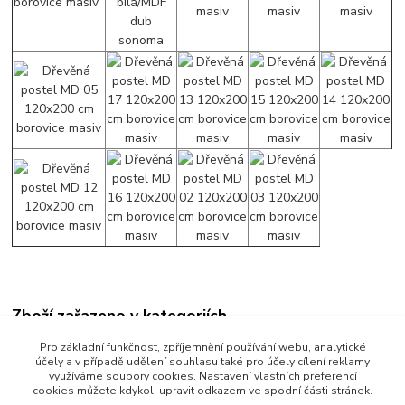
Zboží zařazeno v kategoriích
Manželské postele
Pro základní funkčnost, zpříjemnění používání webu, analytické
účely a v případě udělení souhlasu také pro účely cílení reklamy
Postele 180 x 200 cm
využíváme soubory cookies. Nastavení vlastních preferencí
cookies můžete kdykoli upravit odkazem ve spodní části stránek.
Rozměr 180x200 cm