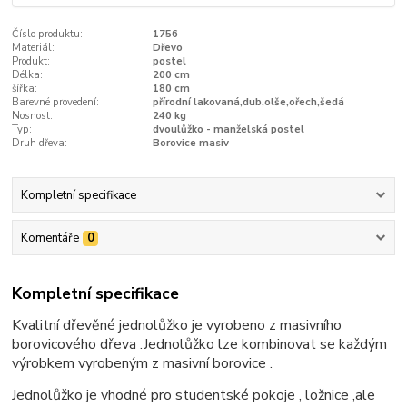
Číslo produktu:
1756
Materiál:
Dřevo
Produkt:
postel
Délka:
200 cm
šířka:
180 cm
Barevné provedení:
přírodní lakovaná,dub,olše,ořech,šedá
Nosnost:
240 kg
Typ:
dvoulůžko - manželská postel
Druh dřeva:
Borovice masiv
Kompletní specifikace
Komentáře
0
Kompletní specifikace
Kvalitní dřevěné jednolůžko je vyrobeno z masivního
borovicového dřeva .Jednolůžko lze kombinovat se každým
výrobkem vyrobeným z masivní borovice .
Jednolůžko je vhodné pro studentské pokoje , ložnice ,ale