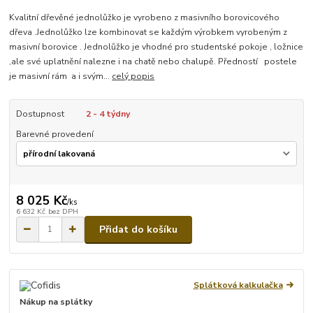
Kvalitní dřevěné jednolůžko je vyrobeno z masivního borovicového
dřeva .Jednolůžko lze kombinovat se každým výrobkem vyrobeným z
masivní borovice . Jednolůžko je vhodné pro studentské pokoje , ložnice
,ale své uplatnění nalezne i na chatě nebo chalupě. Předností postele
je masivní rám a i svým...
celý popis
Dostupnost
2 - 4 týdny
Barevné provedení
8 025 Kč
/
ks
6 632 Kč
bez DPH
Přidat do košíku
Splátková kalkulačka
Nákup na splátky