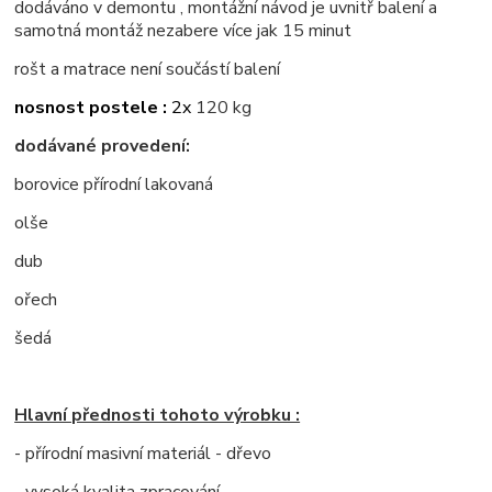
dodáváno v demontu , montážní návod je uvnitř balení a
samotná montáž nezabere více jak 15 minut
rošt a matrace není součástí balení
nosnost postele :
2x
120 kg
dodávané provedení:
borovice přírodní lakovaná
olše
dub
ořech
šedá
Hlavní přednosti tohoto výrobku :
- přírodní masivní materiál - dřevo
- vysoká kvalita zpracování