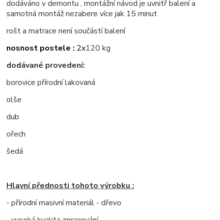
dodáváno v demontu , montážní návod je uvnitř balení a
samotná montáž nezabere více jak 15 minut
rošt a matrace není součástí balení
nosnost postele :
2x
120 kg
dodávané provedení:
borovice přírodní lakovaná
olše
dub
ořech
šedá
Hlavní přednosti tohoto výrobku :
- přírodní masivní materiál - dřevo
- vysoká kvalita zpracování