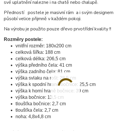
své uplatnění nalezne i na chatě nebo chalupě.
Předností postele je masivní rám a i svým designem
působí velice přijmně v každém pokoji.
Na výrobu je použito pouze dřevo prvotřídní kvality !!
Rozměry postele:
vnitřní rozměr: 180x200 cm
celková šířka: 188 cm
celková délka: 206,5 cm
výška předního čela: 41 cm
výška zadního čela: 81 cm
výška svlaku na rošt: 28,5 cm
výška k spodní hraně bočnice: 25,5 cm
výška k horní hraně bočnice: 39 cm
výška bočnice: 13,5 cm
tloušťka bočnice: 2,7 cm
tloušťka čela: 2,7 cm
noha: 4,8x4,8 cm