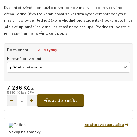
Kvalitní dřevěné jednolůžko je vyrobeno z masivního borovicového
dřeva .Jednolůžko lze kombinovat se každým výrobkem vyrobeným z
masivní borovice . Jednolůžko je vhodné pro studentské pokoje , ložnice
,ale své uplatnění nalezne i na chatě nebo chalupě. Předností postele
je masivní rám a i svým...
celý popis
Dostupnost
2 - 4 týdny
Barevné provedení
7 236 Kč
/
ks
5 980 Kč
bez DPH
Přidat do košíku
Splátková kalkulačka
Nákup na splátky