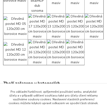
Zboží zařazeno v kategoriích
Manželské postele
Pro základní funkčnost, zpříjemnění používání webu, analytické
účely a v případě udělení souhlasu také pro účely cílení reklamy
Postele 180 x 200 cm
využíváme soubory cookies. Nastavení vlastních preferencí
cookies můžete kdykoli upravit odkazem ve spodní části stránek.
Rozměr 180x200 cm