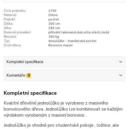
Číslo produktu:
1745
Materiál:
Dřevo
Produkt:
postel
Délka:
200 cm
šířka:
180 cm
Barevné provedení:
přírodní lakovaná,dub,olše,ořech,šedá
Nosnost:
240 kg
Typ:
dvoulůžko - manželská postel
Druh dřeva:
Borovice masiv
Kompletní specifikace
Komentáře
0
Kompletní specifikace
Kvalitní dřevěné jednolůžko je vyrobeno z masivního
borovicového dřeva .Jednolůžko lze kombinovat se každým
výrobkem vyrobeným z masivní borovice .
Jednolůžko je vhodné pro studentské pokoje , ložnice ,ale