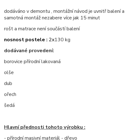
dodáváno v demontu , montážní návod je uvnitř balení a
samotná montáž nezabere více jak 15 minut
rošt a matrace není součástí balení
nosnost postele :
2x
130 kg
dodávané provedení:
borovice přírodní lakovaná
olše
dub
ořech
šedá
Hlavní přednosti tohoto výrobku :
- přírodní masivní materiál - dřevo