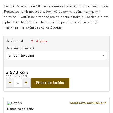
Kvalitní dřevěné dvoulůžko je vyrobeno z masivního borovicového dřeva
.Postel lze kombinovat se každým výrobkem vyroběným z masivní
borovice . Dvoulůžko je vhodné pro studentské pokoje , ložnice ,ale své
uplatnění nalezne i na chatě nebo chalupě. Předností postele je
masivní rám a i svým desig...
celý popis
Dostupnost
2 - 4 týdny
Barevné provedení
3 970 Kč
/
ks
3 281 Kč
bez DPH
Přidat do košíku
Splátková kalkulačka
Nákup na splátky