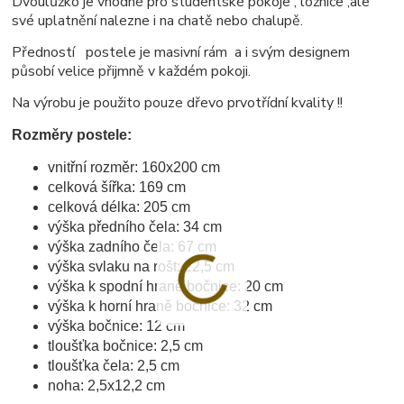
Dvoulůžko je vhodné pro studentské pokoje , ložnice ,ale
své uplatnění nalezne i na chatě nebo chalupě.
Předností postele je masivní rám a i svým designem
působí velice přijmně v každém pokoji.
Na výrobu je použito pouze dřevo prvotřídní kvality !!
Rozměry postele:
vnitřní rozměr: 160x200 cm
celková šířka: 169 cm
celková délka: 205 cm
výška předního čela: 34 cm
výška zadního čela: 67 cm
výška svlaku na rošt: 22,5 cm
výška k spodní hraně bočnice: 20 cm
výška k horní hraně bočnice: 32 cm
výška bočnice: 12 cm
tloušťka bočnice: 2,5 cm
tloušťka čela: 2,5 cm
noha: 2,5x12,2 cm