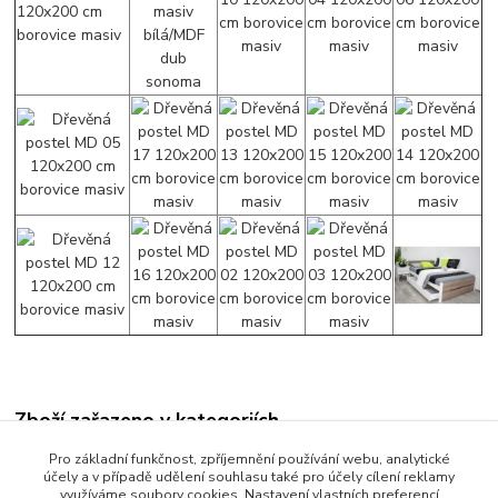
Zboží zařazeno v kategoriích
Manželské postele
Pro základní funkčnost, zpříjemnění používání webu, analytické
účely a v případě udělení souhlasu také pro účely cílení reklamy
Postele 160 x 200 cm
využíváme soubory cookies. Nastavení vlastních preferencí