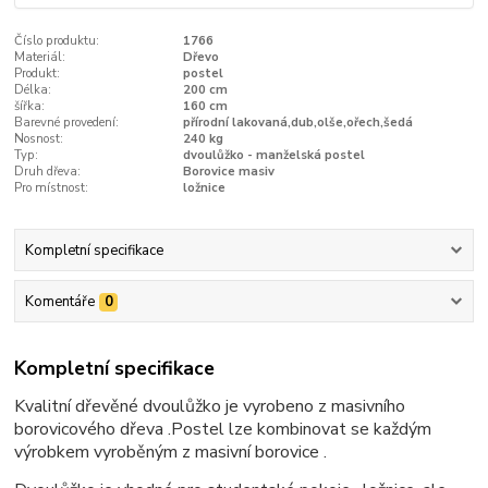
Číslo produktu:
1766
Materiál:
Dřevo
Produkt:
postel
Délka:
200 cm
šířka:
160 cm
Barevné provedení:
přírodní lakovaná,dub,olše,ořech,šedá
Nosnost:
240 kg
Typ:
dvoulůžko - manželská postel
Druh dřeva:
Borovice masiv
Pro místnost:
ložnice
Kompletní specifikace
Komentáře
0
Kompletní specifikace
Kvalitní dřevěné dvoulůžko je vyrobeno z masivního
borovicového dřeva .Postel lze kombinovat se každým
výrobkem vyroběným z masivní borovice .