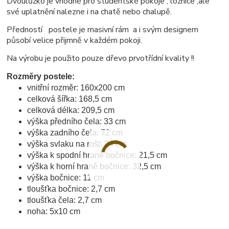
Dvoulůžko je vhodné pro studentské pokoje , ložnice ,ale
své uplatnění nalezne i na chatě nebo chalupě.
Předností postele je masivní rám a i svým designem
působí velice přijmně v každém pokoji.
Na výrobu je použito pouze dřevo prvotřídní kvality !!
Rozměry postele:
vnitřní rozměr: 160x200 cm
celková šířka: 168,5 cm
celková délka: 209,5 cm
výška předního čela: 33 cm
výška zadního čela: 72 cm
výška svlaku na rošt: 24 cm
výška k spodní hraně bočnice: 21,5 cm
výška k horní hraně bočnice: 32,5 cm
výška bočnice: 11 cm
tloušťka bočnice: 2,7 cm
tloušťka čela: 2,7 cm
noha: 5x10 cm