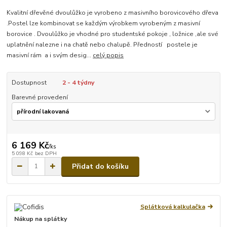
Kvalitní dřevěné dvoulůžko je vyrobeno z masivního borovicového dřeva
.Postel lze kombinovat se každým výrobkem vyrobeným z masivní
borovice . Dvoulůžko je vhodné pro studentské pokoje , ložnice ,ale své
uplatnění nalezne i na chatě nebo chalupě. Předností postele je
masivní rám a i svým desig...
celý popis
Dostupnost
2 - 4 týdny
Barevné provedení
6 169 Kč
/
ks
5 098 Kč
bez DPH
Přidat do košíku
Splátková kalkulačka
Nákup na splátky