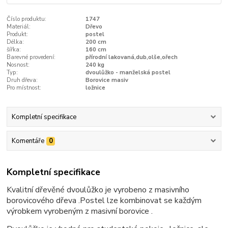
Číslo produktu:
1747
Materiál:
Dřevo
Produkt:
postel
Délka:
200 cm
šířka:
160 cm
Barevné provedení:
přírodní lakovaná,dub,olše,ořech
Nosnost:
240 kg
Typ:
dvoulůžko - manželská postel
Druh dřeva:
Borovice masiv
Pro místnost:
ložnice
Kompletní specifikace
Komentáře
0
Kompletní specifikace
Kvalitní dřevěné dvoulůžko je vyrobeno z masivního
borovicového dřeva .Postel lze kombinovat se každým
výrobkem vyrobeným z masivní borovice .