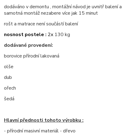
dodáváno v demontu , montážní návod je uvnitř balení a
samotná montáž nezabere více jak 15 minut
rošt a matrace není součástí balení
nosnost postele :
2x
130 kg
dodávané provedení:
borovice přírodní lakovaná
olše
dub
ořech
šedá
Hlavní přednosti tohoto výrobku :
- přírodní masivní materiál - dřevo