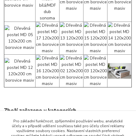
Zboží zařazeno v kategoriích
Manželské postele
Pro základní funkčnost, zpříjemnění používání webu, analytické
účely a v případě udělení souhlasu také pro účely cílení reklamy
Postele 160 x 200 cm
využíváme soubory cookies. Nastavení vlastních preferencí
cookies můžete kdykoli upravit odkazem ve spodní části stránek.