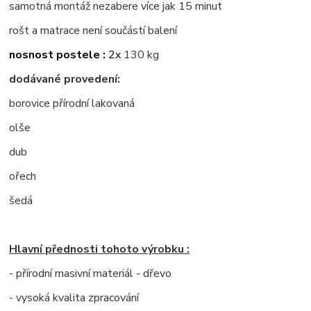
samotná montáž nezabere více jak 15 minut
rošt a matrace není součástí balení
nosnost postele :
2x
130 kg
dodávané provedení:
borovice přírodní lakovaná
olše
dub
ořech
šedá
Hlavní přednosti tohoto výrobku :
- přírodní masivní materiál - dřevo
- vysoká kvalita zpracování