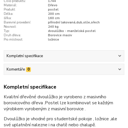
Číslo produktu:
1744
Materiál:
Dřevo
Produkt:
postel
Délka:
200 cm
šířka:
160 cm
Barevné provedení:
přírodní lakovaná,dub,olše,ořech
Nosnost:
240 kg
Typ:
dvoulůžko - manželská postel
Druh dřeva:
Borovice masiv
Pro místnost:
ložnice
Kompletní specifikace
Komentáře
0
Kompletní specifikace
Kvalitní dřevěné dvoulůžko je vyrobeno z masivního
borovicového dřeva .Postel lze kombinovat se každým
výrobkem vyrobeným z masivní borovice .
Dvoulůžko je vhodné pro studentské pokoje , ložnice ,ale
své uplatnění nalezne i na chatě nebo chalupě.