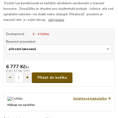
.Postel lze kombinovat se každým výrobkem vyrobeným z masivní
borovice . Dvoulůžko je vhodné pro studentské pokoje , ložnice ,ale své
uplatnění nalezne i na chatě nebo chalupě. Předností postele je
masivní rám a i svým desig...
celý popis
Dostupnost
2 - 4 týdny
Barevné provedení
6 777 Kč
/
ks
5 601 Kč
bez DPH
Přidat do košíku
Splátková kalkulačka
Nákup na splátky