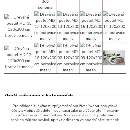
Zboží zařazeno v kategoriích
Manželské postele
Pro základní funkčnost, zpříjemnění používání webu, analytické
účely a v případě udělení souhlasu také pro účely cílení reklamy
Postele 160 x 200 cm
využíváme soubory cookies. Nastavení vlastních preferencí
cookies můžete kdykoli upravit odkazem ve spodní části stránek.
Rozměr 160x200 cm