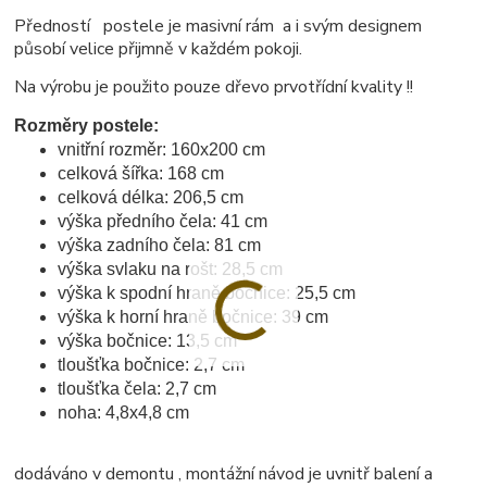
Předností postele je masivní rám a i svým designem
působí velice přijmně v každém pokoji.
Na výrobu je použito pouze dřevo prvotřídní kvality !!
Rozměry postele:
vnitřní rozměr: 160x200 cm
celková šířka: 168 cm
celková délka: 206,5 cm
výška předního čela: 41 cm
výška zadního čela: 81 cm
výška svlaku na rošt: 28,5 cm
výška k spodní hraně bočnice: 25,5 cm
výška k horní hraně bočnice: 39 cm
výška bočnice: 13,5 cm
tloušťka bočnice: 2,7 cm
tloušťka čela: 2,7 cm
noha: 4,8x4,8 cm
dodáváno v demontu , montážní návod je uvnitř balení a