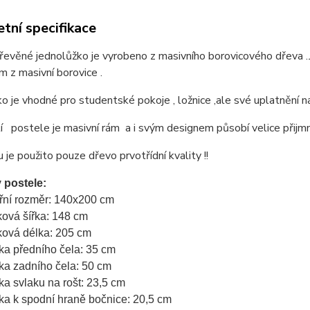
tní specifikace
 dřevěné jednolůžko je vyrobeno z masivního borovicového dřev
 z masivní borovice .
o je vhodné pro studentské pokoje , ložnice ,ale své uplatnění n
 postele je masivní rám a i svým designem působí velice přijmn
 je použito pouze dřevo prvotřídní kvality !!
 postele:
třní rozměr: 140x200 cm
ková šířka: 148 cm
ková délka: 205 cm
ka předního čela: 35 cm
ka zadního čela: 50 cm
ka svlaku na rošt: 23,5 cm
ka k spodní hraně bočnice: 20,5 cm