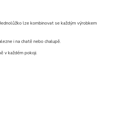
a .Jednolůžko lze kombinovat se každým výrobkem
alezne i na chatě nebo chalupě.
ě v každém pokoji.