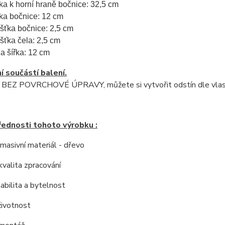
ka k horní hraně bočnice: 32,5 cm
ka bočnice: 12 cm
ušťka bočnice: 2,5 cm
ušťka čela: 2,5 cm
a šířka: 12 cm
í součástí balení.
e BEZ POVRCHOVÉ ÚPRAVY, můžete si vytvořit odstín dle vlast
řednosti tohoto výrobku :
í masivní materiál - dřevo
kvalita zpracování
tabilita a bytelnost
životnost