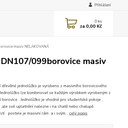
Přihlášení
0
ks
za
0,00 Kč
borovice masiv NELAKOVANÁ
 DN107/099borovice masiv
ní dřevěné jednolůžko je vyrobeno z masivního borovicového
.Jednolůžko lze kombinovat se každým výrobkem vyrobeným z
í borovice . Jednolůžko je vhodné pro studentské pokoje ,
e ,ale své uplatnění nalezne i na chatě nebo chalupě.
stí postele je masivní rám a i svým...
celý popis