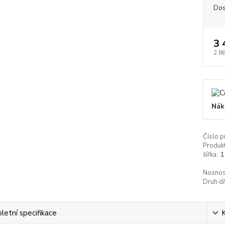
Dos
3 
2 8
Nák
Číslo p
Produkt
šířka:
1
Nosnos
Druh dř
etní specifikace