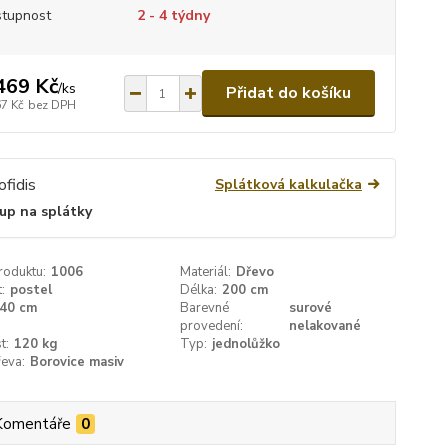
tupnost
2 - 4 týdny
469 Kč
/
ks
Přidat do košíku
67 Kč
bez DPH
Splátková kalkulačka
up na splátky
roduktu:
1006
Materiál:
Dřevo
:
postel
Délka:
200 cm
40 cm
Barevné
surové
provedení:
nelakované
t:
120 kg
Typ:
jednolůžko
eva:
Borovice masiv
Komentáře
0