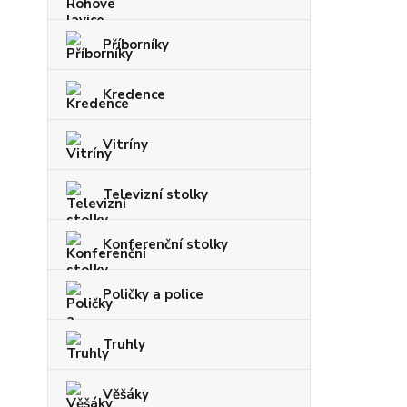
Příborníky
Kredence
Vitríny
Televizní stolky
Konferenční stolky
Poličky a police
Truhly
Věšáky