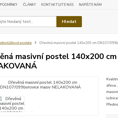
 PODMÍNKY
ČLÁNKY
KONTAKTUJTE NÁS
NAPIŠTE NÁM
Hledat
ednolůžkové postele
Dřevěná masivní postel 140x200 cm DN107/099
ěná masivní postel 140x200 cm
AKOVANÁ
Kvalit
dřeva 
masivn
ložnic
Předno