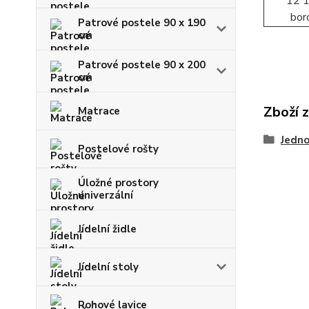
Patrové postele 90 x 190
cm
Patrové postele 90 x 200
cm
Zboží 
Matrace
Jedno
Postelové rošty
Úložné prostory
univerzální
Jídelní židle
Jídelní stoly
Rohové lavice