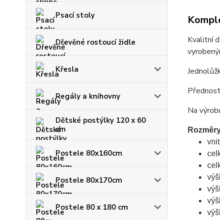
Psací stoly
Komple
Kvalitní
Dřevěné rostoucí židle
vyrobeným
Křesla
Jednolůžk
Předností
Regály a knihovny
Na výrobu
Dětské postýlky 120 x 60
cm
Rozměry
vni
Postele 80x160cm
cel
cel
výš
Postele 80x170cm
výš
výš
Postele 80 x 180 cm
výš