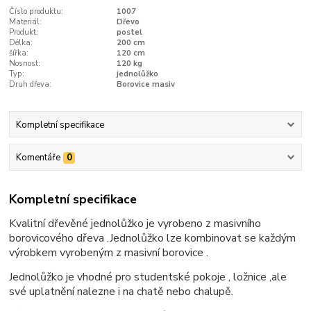
Číslo produktu:
1007
Materiál:
Dřevo
Produkt:
postel
Délka:
200 cm
šířka:
120 cm
Nosnost:
120 kg
Typ:
jednolůžko
Druh dřeva:
Borovice masiv
Kompletní specifikace
Komentáře
0
Kompletní specifikace
Kvalitní dřevěné jednolůžko je vyrobeno z masivního
borovicového dřeva .Jednolůžko lze kombinovat se každým
výrobkem vyrobeným z masivní borovice .
Jednolůžko je vhodné pro studentské pokoje , ložnice ,ale
své uplatnění nalezne i na chatě nebo chalupě.