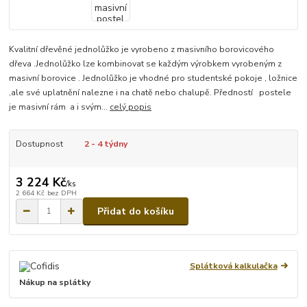
Kvalitní dřevěné jednolůžko je vyrobeno z masivního borovicového
dřeva .Jednolůžko lze kombinovat se každým výrobkem vyrobeným z
masivní borovice . Jednolůžko je vhodné pro studentské pokoje , ložnice
,ale své uplatnění nalezne i na chatě nebo chalupě. Předností postele
je masivní rám a i svým...
celý popis
Dostupnost
2 - 4 týdny
3 224 Kč
/
ks
2 664 Kč
bez DPH
Přidat do košíku
Splátková kalkulačka
Nákup na splátky