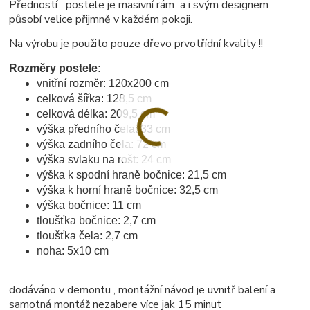
Předností postele je masivní rám a i svým designem
působí velice přijmně v každém pokoji.
Na výrobu je použito pouze dřevo prvotřídní kvality !!
Rozměry postele:
vnitřní rozměr: 120x200 cm
celková šířka: 128,5 cm
celková délka: 209,5 cm
výška předního čela: 33 cm
výška zadního čela: 72 cm
výška svlaku na rošt: 24 cm
výška k spodní hraně bočnice: 21,5 cm
výška k horní hraně bočnice: 32,5 cm
výška bočnice: 11 cm
tloušťka bočnice: 2,7 cm
tloušťka čela: 2,7 cm
noha: 5x10 cm
dodáváno v demontu , montážní návod je uvnitř balení a
samotná montáž nezabere více jak 15 minut