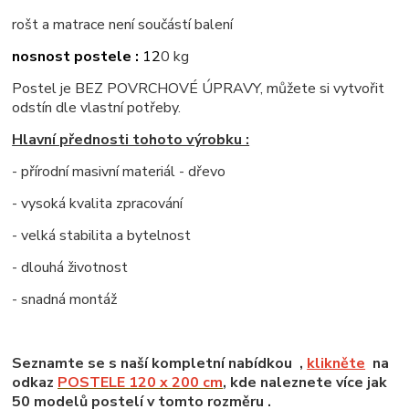
rošt a matrace není součástí balení
nosnost postele :
12
0 kg
Postel je BEZ POVRCHOVÉ ÚPRAVY, můžete si vytvořit
odstín dle vlastní potřeby.
Hlavní přednosti tohoto výrobku :
- přírodní masivní materiál - dřevo
- vysoká kvalita zpracování
- velká stabilita a bytelnost
- dlouhá životnost
- snadná montáž
Seznamte se s naší kompletní nabídkou ,
klikněte
na
odkaz
POSTELE 120 x 200 cm
, kde naleznete více jak
50 modelů postelí v tomto rozměru .