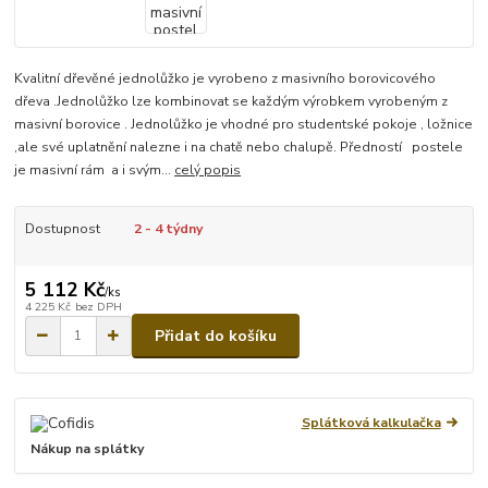
Kvalitní dřevěné jednolůžko je vyrobeno z masivního borovicového
dřeva .Jednolůžko lze kombinovat se každým výrobkem vyrobeným z
masivní borovice . Jednolůžko je vhodné pro studentské pokoje , ložnice
,ale své uplatnění nalezne i na chatě nebo chalupě. Předností postele
je masivní rám a i svým...
celý popis
Dostupnost
2 - 4 týdny
5 112 Kč
/
ks
4 225 Kč
bez DPH
Přidat do košíku
Splátková kalkulačka
Nákup na splátky