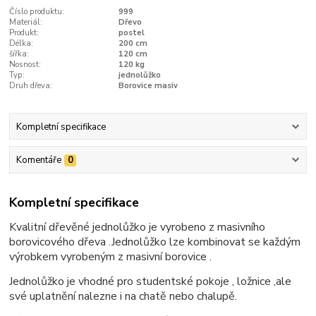
Číslo produktu:
999
Materiál:
Dřevo
Produkt:
postel
Délka:
200 cm
šířka:
120 cm
Nosnost:
120 kg
Typ:
jednolůžko
Druh dřeva:
Borovice masiv
Kompletní specifikace
Komentáře
0
Kompletní specifikace
Kvalitní dřevěné jednolůžko je vyrobeno z masivního
borovicového dřeva .Jednolůžko lze kombinovat se každým
výrobkem vyrobeným z masivní borovice .
Jednolůžko je vhodné pro studentské pokoje , ložnice ,ale
své uplatnění nalezne i na chatě nebo chalupě.