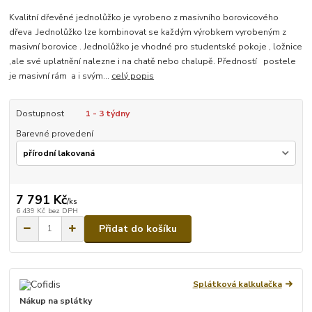
Kvalitní dřevěné jednolůžko je vyrobeno z masivního borovicového
dřeva .Jednolůžko lze kombinovat se každým výrobkem vyrobeným z
masivní borovice . Jednolůžko je vhodné pro studentské pokoje , ložnice
,ale své uplatnění nalezne i na chatě nebo chalupě. Předností postele
je masivní rám a i svým...
celý popis
Dostupnost
1 - 3 týdny
Barevné provedení
7 791 Kč
/
ks
6 439 Kč
bez DPH
Přidat do košíku
Splátková kalkulačka
Nákup na splátky