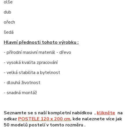
olše
dub
ořech
šedá
Hlavní přednosti tohoto výrobku :
- přírodní masivní materiál - dřevo
- vysoká kvalita zpracování
- velká stabilita a bytelnost
- dlouhá životnost
- snadná montáž
Seznamte se s naší kompletní nabídkou ,
klikněte
na
odkaz
POSTELE 120 x 200 cm
, kde naleznete více jak
50 modelů postelí v tomto rozměru .