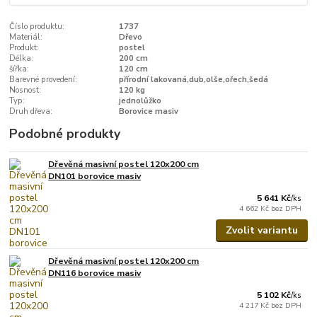
Číslo produktu:
1737
Materiál:
Dřevo
Produkt:
postel
Délka:
200 cm
šířka:
120 cm
Barevné provedení:
přírodní lakovaná,dub,olše,ořech,šedá
Nosnost:
120 kg
Typ:
jednolůžko
Druh dřeva:
Borovice masiv
Podobné produkty
Dřevěná masivní postel 120x200 cm
DN101 borovice masiv
5 641 Kč
/
ks
4 662 Kč
bez DPH
Zvolit variantu
Dřevěná masivní postel 120x200 cm
DN116 borovice masiv
5 102 Kč
/
ks
4 217 Kč
bez DPH