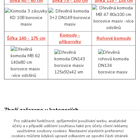
Šířka 40 - 60 cm
Šířka 79 - 100 cm
Šířka 115 - 138 cm
Komody -
Šířka 140 - 175 cm
Rohové komody
příborníky
Zboží zařazeno v kategoriích
Komody
Pro základní funkčnost, zpříjemnění používání webu, analytické
účely a v případě udělení souhlasu také pro účely cílení reklamy
Šířka 115 - 138 cm
využíváme soubory cookies. Nastavení vlastních preferencí
cookies můžete kdykoli upravit odkazem ve spodní části stránek.