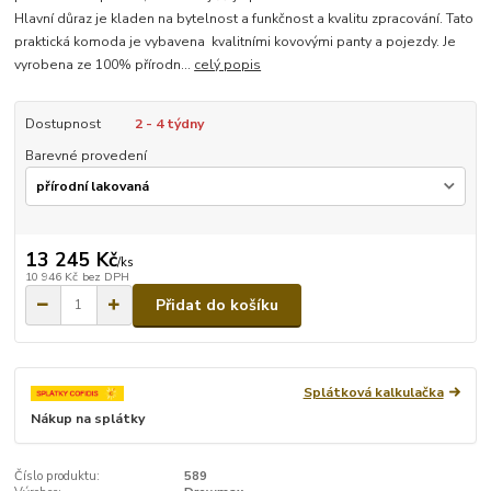
Hlavní důraz je kladen na bytelnost a funkčnost a kvalitu zpracování. Tato
praktická komoda je vybavena kvalitními kovovými panty a pojezdy. Je
vyrobena ze 100% přírodn...
celý popis
Dostupnost
2 - 4 týdny
Barevné provedení
13 245 Kč
/
ks
10 946 Kč
bez DPH
Přidat do košíku
Splátková kalkulačka
Nákup na splátky
Číslo produktu:
589