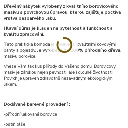
Dřevěný nábytek vyrobený z kvalitního borovicového
masivu s povrchovou úpravou, kterou zajišťuje poctivá
vrstva bezbarvého laku.
Hlavní důraz je kladen na bytelnost a funkčnost a
kvalitu zpracování.
Tato praktická komoda je vybavena kvalitními kovovými
panty a pojezdy.
Je vyrobena ze 100% přírodního dřeva
,
masivu borovice.
Vnese Vám tak kus přírody do Vašeho domu. Borovicový
masiv je zárukou nejen pevnosti, ale i dlouhé životnosti.
Povrch je upraven zdravotně nezávadným ekologickým
lakem.
Dodávané barevné provedení :
-přírodní lakovaná borovice
-ostín olše