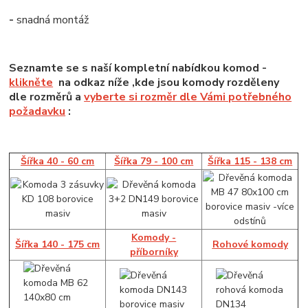
-
snadná montáž
Seznamte se s naší kompletní nabídkou komod -
klikněte
na odkaz níže ,kde jsou komody rozděleny
dle rozměrů a
vyberte si rozměr dle Vámi potřebného
požadavku
:
Šířka 40 - 60 cm
Šířka 79 - 100 cm
Šířka 115 - 138 cm
Komody -
Šířka 140 - 175 cm
Rohové komody
příborníky