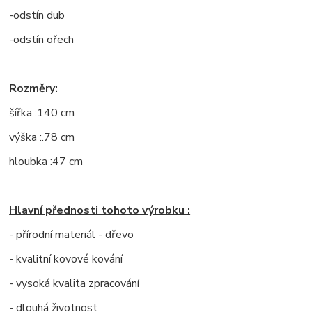
-odstín dub
-odstín ořech
Rozměry:
šířka :140 cm
výška :.78 cm
hloubka :47 cm
Hlavní přednosti tohoto výrobku :
- přírodní materiál - dřevo
- kvalitní kovové kování
- vysoká kvalita zpracování
- dlouhá životnost