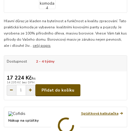
Hlavní důraz je kladen na bytelnost a funkčnost a kvalitu zpracování. Tato
praktická komoda je vybavena kvalitními kovovými panty a pojezdy. Je
vyrobena ze 100% přírodního dřeva, masivu borovice. Vnese Vám tak kus
přírody do Vašeho domu. Borovicový masiv je zárukou nejen pevnosti,
ale i dlouhé živ...
celý popis
Dostupnost
2 - 4 týdny
17 224 Kč
/
ks
14 235 Kč
bez DPH
Přidat do košíku
Splátková kalkulačka
Nákup na splátky