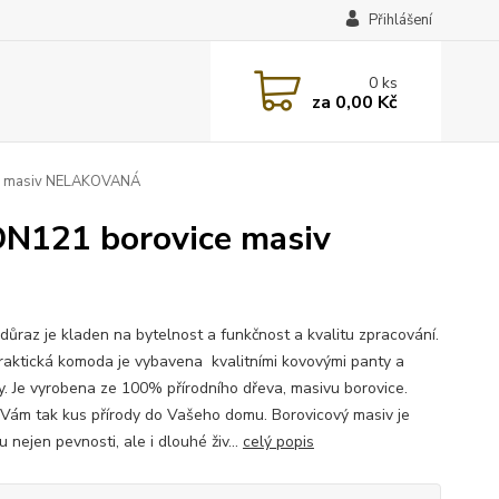
Přihlášení
0
ks
za
0,00 Kč
ce masiv NELAKOVANÁ
DN121 borovice masiv
 důraz je kladen na bytelnost a funkčnost a kvalitu zpracování.
raktická komoda je vybavena kvalitními kovovými panty a
y. Je vyrobena ze 100% přírodního dřeva, masivu borovice.
Vám tak kus přírody do Vašeho domu. Borovicový masiv je
 nejen pevnosti, ale i dlouhé živ...
celý popis