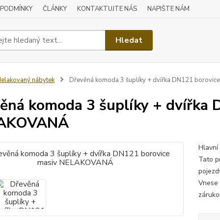
 PODMÍNKY
ČLÁNKY
KONTAKTUJTE NÁS
NAPIŠTE NÁM
Hledat
elakovaný nábytek
Dřevěná komoda 3 šuplíky + dvířka DN121 borovi
ěná komoda 3 šuplíky + dvířka 
AKOVANÁ
Hlavní
Tato p
pojezd
Vnese 
zárukou