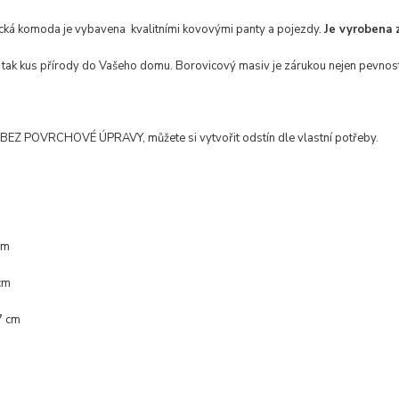
ická komoda je vybavena kvalitními kovovými panty a pojezdy.
Je vyrobena 
ak kus přírody do Vašeho domu. Borovicový masiv je zárukou nejen pevnosti, 
BEZ POVRCHOVÉ ÚPRAVY, můžete si vytvořit odstín dle vlastní potřeby.
cm
cm
7 cm