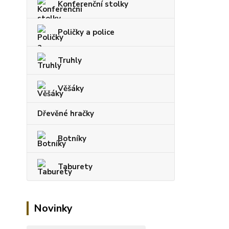
Konferenční stolky
Poličky a police
Truhly
Věšáky
Dřevěné hračky
Botníky
Taburety
Novinky