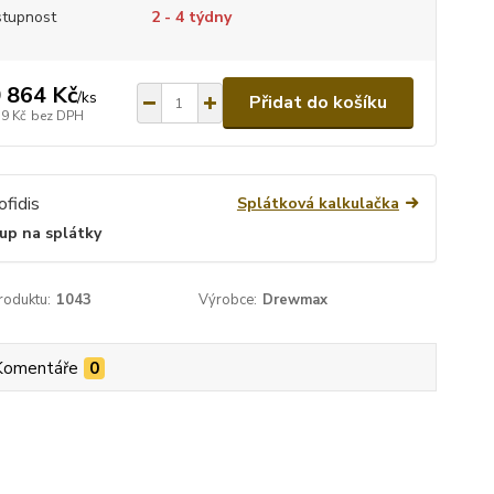
tupnost
2 - 4 týdny
 864 Kč
/
ks
Přidat do košíku
79 Kč
bez DPH
Splátková kalkulačka
up na splátky
roduktu:
1043
Výrobce:
Drewmax
Komentáře
0