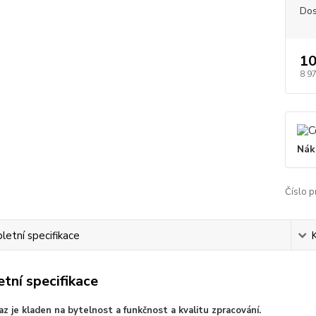
Dos
10
8 9
Nák
Číslo p
etní specifikace
tní specifikace
az je kladen na bytelnost a funkčnost a kvalitu zpracování.