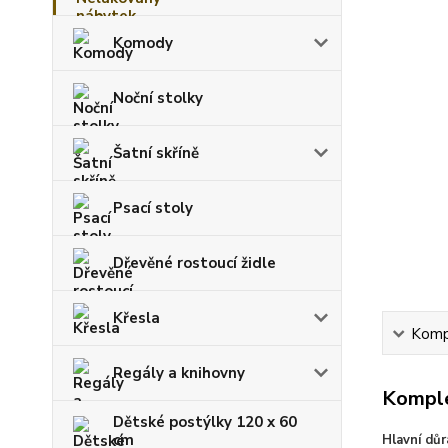
Komody
Noční stolky
Šatní skříně
Psací stoly
Dřevěné rostoucí židle
Křesla
Kompl
Regály a knihovny
Komple
Dětské postýlky 120 x 60
cm
Hlavní důr