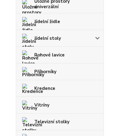
Úložné prostory
univerzální
Jídelní židle
Jídelní stoly
Rohové lavice
Příborníky
Kredence
Vitríny
Televizní stolky