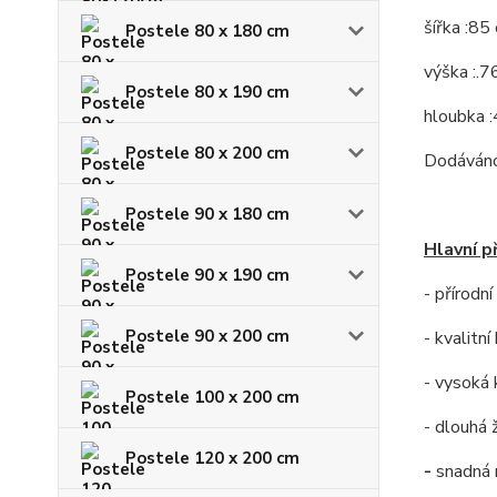
šířka :85
Postele 80 x 180 cm
výška :.7
Postele 80 x 190 cm
hloubka 
Postele 80 x 200 cm
Dodáváno
Postele 90 x 180 cm
Hlavní p
Postele 90 x 190 cm
- přírodn
Postele 90 x 200 cm
- kvalitn
- vysoká 
Postele 100 x 200 cm
- dlouhá 
Postele 120 x 200 cm
-
snadná