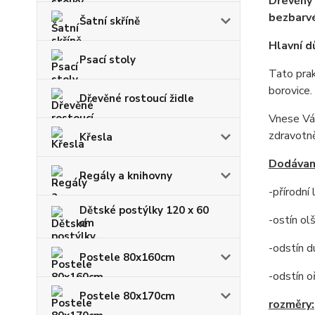
Dřevěný 
bezbarvé
Šatní skříně
Hlavní d
Psací stoly
Tato prak
borovice.
Dřevěné rostoucí židle
Vnese Vám
zdravotn
Křesla
Dodávan
Regály a knihovny
-přírodní
Dětské postýlky 120 x 60
-ostín ol
cm
-odstín d
Postele 80x160cm
-odstín o
Postele 80x170cm
rozměry: