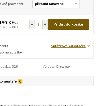
evné provedení
459 Kč
/
ks
Přidat do košíku
91 Kč
bez DPH
Splátková kalkulačka
up na splátky
roduktu:
326
Výrobce:
Drewmax
Komentáře
0