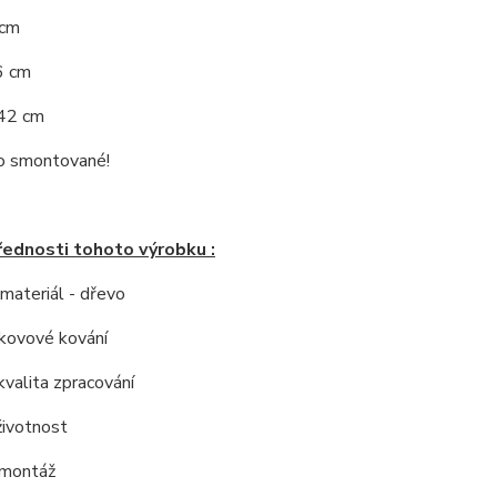
 cm
6 cm
:42 cm
 smontované!
řednosti tohoto výrobku :
í materiál - dřevo
í kovové kování
kvalita zpracování
životnost
 montáž