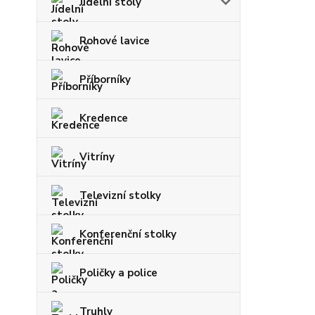
Jídelní stoly
Rohové lavice
Příborníky
Kredence
Vitríny
Televizní stolky
Konferenční stolky
Poličky a police
Truhly