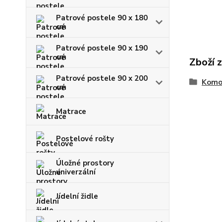
Patrové postele 90 x 180
cm
Patrové postele 90 x 190
cm
Zboží 
Patrové postele 90 x 200
Komo
cm
Matrace
Postelové rošty
Úložné prostory
univerzální
Jídelní židle