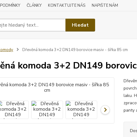
 PODMÍNKY
ČLÁNKY
KONTAKTUJTE NÁS
NAPIŠTE NÁM
Hledat
Komody
Dřevěná komoda 3+2 DN149 borovice masiv - šířka 85 cm
ěná komoda 3+2 DN149 borovice
Dřevěn
povrch
laku. H
zpraco
panty 
Dos