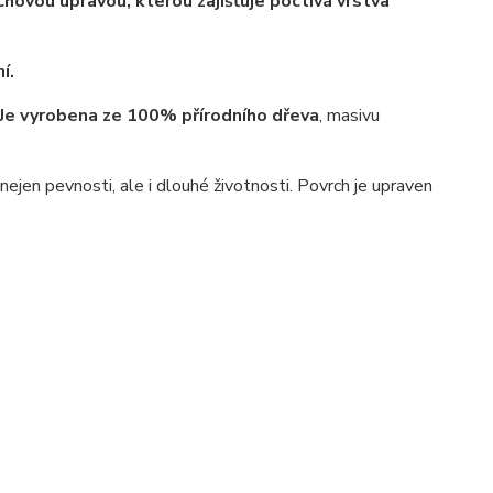
hovou úpravou, kterou zajišťuje poctivá vrstva
í.
Je vyrobena ze 100% přírodního dřeva
, masivu
jen pevnosti, ale i dlouhé životnosti. Povrch je upraven