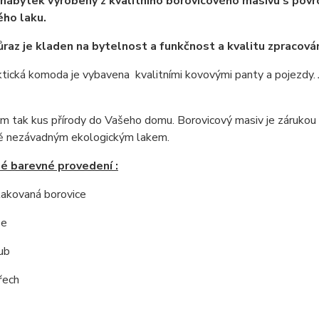
nábytek vyrobený z kvalitního borovicového masivu s povrc
ho laku.
ůraz je kladen na bytelnost a funkčnost a kvalitu zpracován
tická komoda je vybavena kvalitními kovovými panty a pojezdy.
 tak kus přírody do Vašeho domu. Borovicový masiv je zárukou ne
ě nezávadným ekologickým lakem.
é barevné provedení :
 lakovaná borovice
še
ub
řech