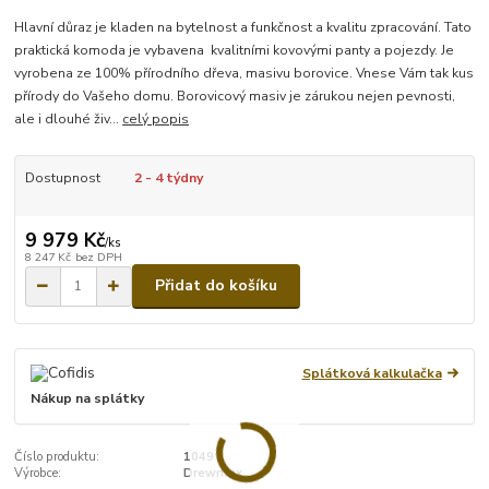
Hlavní důraz je kladen na bytelnost a funkčnost a kvalitu zpracování. Tato
praktická komoda je vybavena kvalitními kovovými panty a pojezdy. Je
vyrobena ze 100% přírodního dřeva, masivu borovice. Vnese Vám tak kus
přírody do Vašeho domu. Borovicový masiv je zárukou nejen pevnosti,
ale i dlouhé živ...
celý popis
Dostupnost
2 - 4 týdny
9 979 Kč
/
ks
8 247 Kč
bez DPH
Přidat do košíku
Splátková kalkulačka
Nákup na splátky
Číslo produktu:
1049
Výrobce:
Drewmax