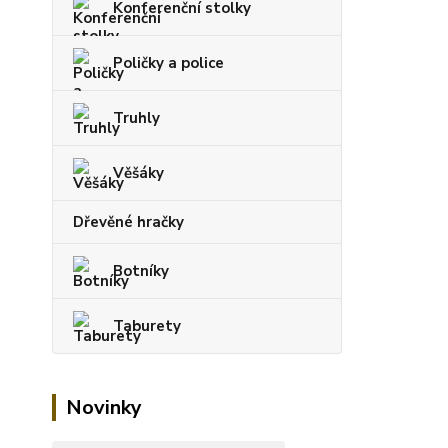
Konferenční stolky
Poličky a police
Truhly
Věšáky
Dřevěné hračky
Botníky
Taburety
Novinky