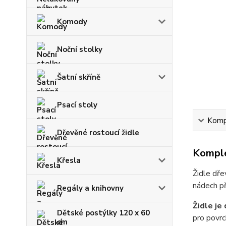
Komody
Noční stolky
Šatní skříně
Psací stoly
Kompl
Dřevěné rostoucí židle
Komple
Křesla
Židle dř
nádech př
Regály a knihovny
Židle je 
Dětské postýlky 120 x 60
pro povrc
cm