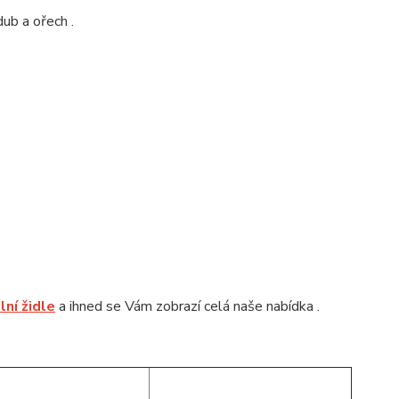
dub a ořech .
elní židle
a ihned se Vám zobrazí celá naše nabídka .