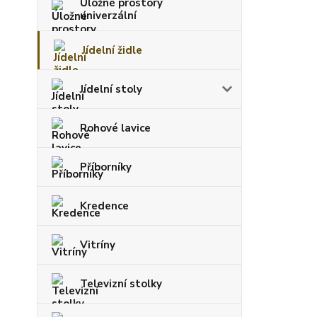
Úložné prostory
univerzální
Jídelní židle
Jídelní stoly
Rohové lavice
Příborníky
Kredence
Vitríny
Televizní stolky