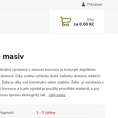
Přihlášení
0
ks
za
0,00 Kč
e masiv
dřevěná vyrobená z masivní borovice je krásným doplňkem
 domovů. Díky svému vzhledu dodá Vašemu domovu nádech
. Židle je díky své konstrukci velmi stabilní. Židle je vyrobena z
 borovice a k jehí výrobě je použitý prvotřídní materiál a pro
ovou úpravu ekologický lak...
celý popis
tupnost
1 - 3 týdny