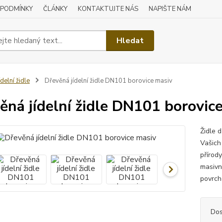
 PODMÍNKY
ČLÁNKY
KONTAKTUJTE NÁS
NAPIŠTE NÁM
Hledat
ídelní židle
Dřevěná jídelní židle DN101 borovice masiv
ěná jídelní židle DN101 borovic
Židle 
Vašich
přírody
masivní
povrch
Dos