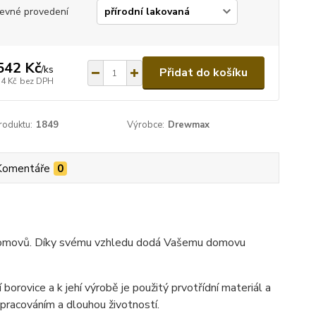
evné provedení
542 Kč
/
ks
Přidat do košíku
74 Kč
bez DPH
roduktu:
1849
Výrobce:
Drewmax
Komentáře
0
h domovů. Díky svému vzhledu dodá Vašemu domovu
borovice a k jehí výrobě je použitý prvotřídní materiál a
pracováním a dlouhou životností.