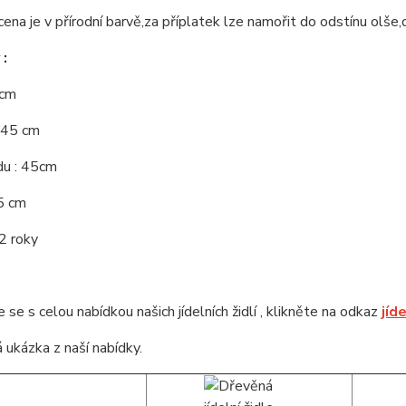
cena je v přírodní barvě,za příplatek lze namořit do odstínu olše,
:
 cm
 45 cm
du : 45cm
5 cm
2 roky
se s celou nabídkou našich jídelních židlí , klikněte na odkaz
jíd
 ukázka z naší nabídky.