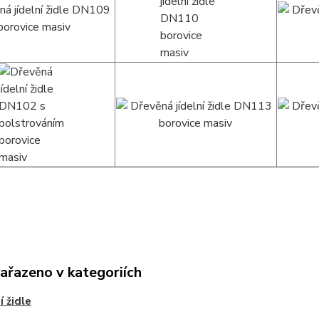
zařazeno v kategoriích
í židle