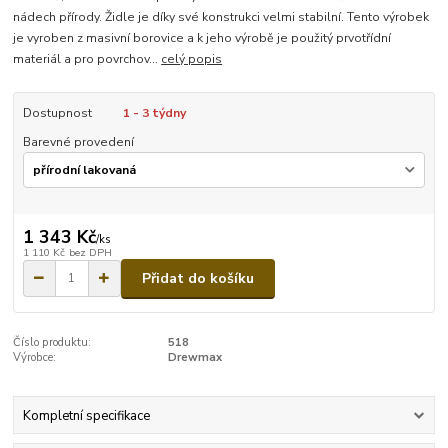
nádech přírody. Židle je díky své konstrukci velmi stabilní. Tento výrobek
je vyroben z masivní borovice a k jeho výrobě je použitý prvotřídní
materiál a pro povrchov...
celý popis
Dostupnost
1 - 3 týdny
Barevné provedení
1 343 Kč
/
ks
1 110 Kč
bez DPH
Přidat do košíku
Číslo produktu:
518
Výrobce:
Drewmax
Kompletní specifikace