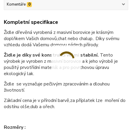
Komentáře
0
Kompletní specifikace
Židle dřevěná vyrobená z masivní borovice je krásným
doplňkem Vašich domovů,chat nebo chalup.. Díky svému
vzhledu dodá Vašemu domovu nádech přírody.
Židle je díky své konstrukci velmi stabilní.
Tento
výrobek je vyroben z masivní borovice a k jeho výrobě je
použitý prvotřídní materiál a pro povrchovou úpravu
ekologický lak.
Židle se vyznačuje pečlivým zpracováním a dlouhou
životností.
Základní cena je v přírodní barvě,za příplatek lze moření do
odstínu olše,dub a ořech.
Rozměry :