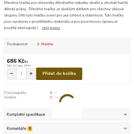
Dřevěná hračka pro milovníky dřevěného nábytku zkrášlí a obohatí každý
dětský pokoj . Dřevěná hračka je skvělým dárkem pro všechny věkové
skupiny. Děti tuto hračku ocení pro její vzhled a stabilnost. Tyto hračky
jsou vyrobeny z prvotřídního materiálu a pro povrchovou úpravu je
použitý ekologický l...
celý popis
Dostupnost
2-3týdny
686 Kč
/
ks
567 Kč
bez DPH
Přidat do košíku
Číslo produktu:
512
Výrobce:
Drewmax
Kompletní specifikace
Komentáře
0