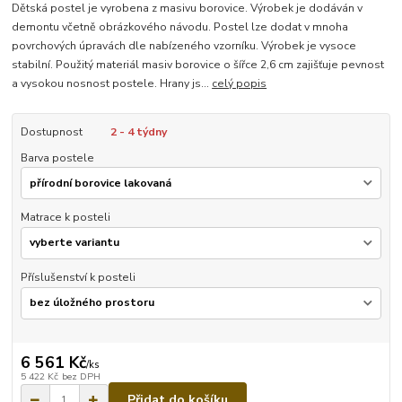
Dětská postel je vyrobena z masivu borovice. Výrobek je dodáván v
demontu včetně obrázkového návodu. Postel lze dodat v mnoha
povrchových úpravách dle nabízeného vzorníku. Výrobek je vysoce
stabilní. Použitý materiál masiv borovice o šířce 2,6 cm zajišťuje pevnost
a vysokou nosnost postele. Hrany js...
celý popis
Dostupnost
2 - 4 týdny
Barva postele
Matrace k posteli
Příslušenství k posteli
6 561 Kč
/
ks
5 422 Kč
bez DPH
Přidat do košíku