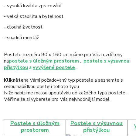
- vysoká kvalita zpracování
- velká stabilita a bytelnost
- dlouhá životnost
- snadná montáž
Postele rozměru 80 x 160 cm máme pro Vás rozděleny
na
postele s úložným prostorem
,
postele s výsuvnou
přistýlkou
a
vyvýšené postele
.
Klikněte
na Vámi požadovaný typ postele a seznamte s
celou nabídkou postelí tohoto typu.
Níže nabízíme malou upoutávku od každého typu postele .
Věříme,že si vyberete pro Vás nejvhodnější model.
Postele s úložným
Postele s výsuvnou
prostorem
přistýlkou