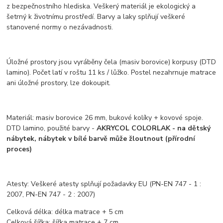
z bezpečnostního hlediska. Veškerý materiál je ekologický a
šetrný k životnímu prostředí. Barvy a laky splňují veškeré
stanovené normy o nezávadnosti.
Úložné prostory jsou vyráběny čela (masiv borovice) korpusy (DTD
lamino). Počet latí v roštu 11 ks / lůžko. Postel nezahrnuje matrace
ani úložné prostory, lze dokoupit.
Materiál: masiv borovice 26 mm, bukové kolíky + kovové spoje.
DTD lamino, použité barvy -
AKRYCOL COLORLAK - na dětský
nábytek, nábytek v bílé barvě může žloutnout (přírodní
proces)
Atesty: Veškeré atesty splňují požadavky EU (PN-EN 747 - 1 :
2007, PN-EN 747 - 2 : 2007)
Celková délka:
délka matrace + 5 cm
Celková šířka:
šířka matrace + 7 cm