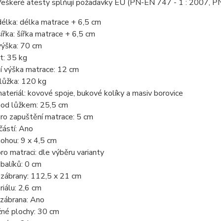
Veškeré atesty splňují požadavky EU (PN-EN 747 - 1 : 2007, P
délka:
délka matrace + 6,5 cm
ířka:
šířka matrace + 6,5 cm
výška:
70 cm
t:
35 kg
í výška matrace:
12 cm
lůžka:
120 kg
ateriál:
kovové spoje, bukové kolíky a masiv borovice
pod lůžkem:
25,5 cm
pro zapuštění matrace:
5 cm
částí:
Ano
nohou:
9 x 4,5 cm
ro matraci:
dle výběru varianty
balíků:
0 cm
zábrany:
112,5 x 21 cm
riálu:
2,6 cm
í zábrana:
Ano
žné plochy:
30 cm