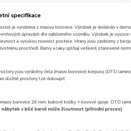
tní specifikace
ostel je vyrobena z masivu borovice. Výrobek je dodáván v dem
rchových úpravách dle nabízeného vzorníku. Výrobek je vysoce st
 pevnost a vysokou nosnost postele. Hrany jsou zaobleny z bezpe
životnímu prostředí. Barvy a laky splňují veškeré stanovené nor
ostory jsou vyráběny čela (masiv borovice) korpusy (DTD lamino).
ni úložné prostory, lze dokoupit.
 masiv borovice 26 mm, bukové kolíky + kovové spoje. DTD lamin
 nábytek v bílé barvě může žloutnout (přírodní proces)