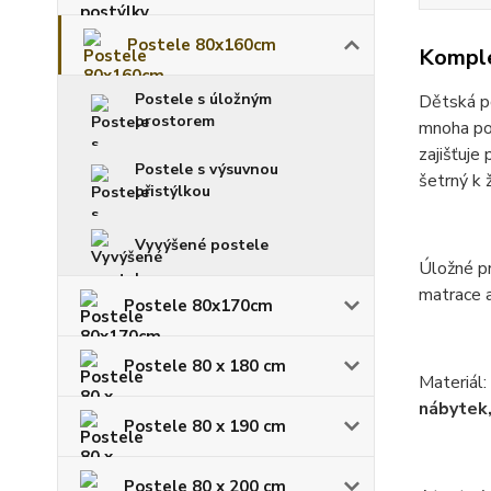
Postele 80x160cm
Komple
Postele s úložným
Dětská p
prostorem
mnoha pov
zajišťuje
Postele s výsuvnou
šetrný k 
přistýlkou
Vyvýšené postele
Úložné pr
matrace a
Postele 80x170cm
Postele 80 x 180 cm
Materiál:
nábytek,
Postele 80 x 190 cm
Postele 80 x 200 cm