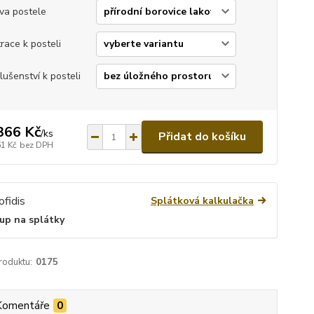
va postele
race k posteli
slušenství k posteli
366 Kč
/
ks
Přidat do košíku
61 Kč
bez DPH
Splátková kalkulačka
up na splátky
roduktu:
0175
Komentáře
0