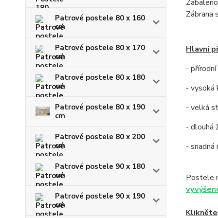
Zabaleno
Zábrana 
Patrové postele 80 x 160
cm
Patrové postele 80 x 170
Hlavní p
cm
- přírodn
Patrové postele 80 x 180
cm
- vysoká 
Patrové postele 80 x 190
- velká s
cm
- dlouhá 
Patrové postele 80 x 200
cm
- snadná
Patrové postele 90 x 180
cm
Postele 
vyvýšen
Patrové postele 90 x 190
cm
Klikněte