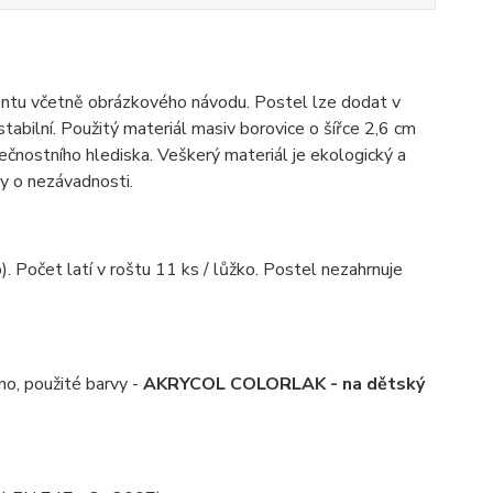
ontu včetně obrázkového návodu. Postel lze dodat v
abilní. Použitý materiál masiv borovice o šířce 2,6 cm
čnostního hlediska. Veškerý materiál je ekologický a
my o nezávadnosti.
 Počet latí v roštu 11 ks / lůžko. Postel nezahrnuje
o, použité barvy -
AKRYCOL COLORLAK - na dětský