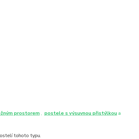
ožným prostorem
,
postele s výsuvnou přistýlkou
a
stelí tohoto typu.