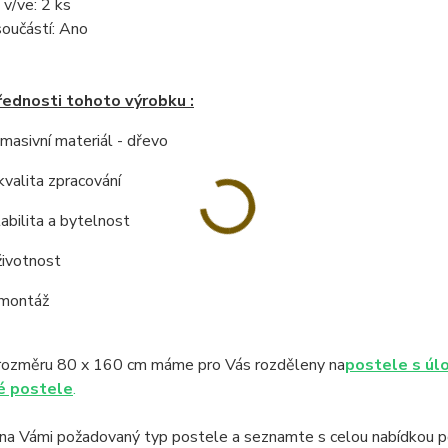
 v/ve:
2 ks
součástí:
Ano
řednosti tohoto výrobku :
í masivní materiál - dřevo
kvalita zpracování
tabilita a bytelnost
životnost
 montáž
rozměru 80 x 160 cm máme pro Vás rozděleny na
postele s úl
é postele
.
na Vámi požadovaný typ postele a seznamte s celou nabídkou po