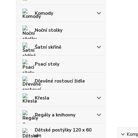
Komody
Noční stolky
Šatní skříně
Psací stoly
Dřevěné rostoucí židle
Křesla
Regály a knihovny
Dětské postýlky 120 x 60
Kompl
cm