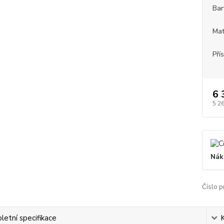
Bar
Mat
Pří
6 
5 2
Nák
Číslo p
etní specifikace