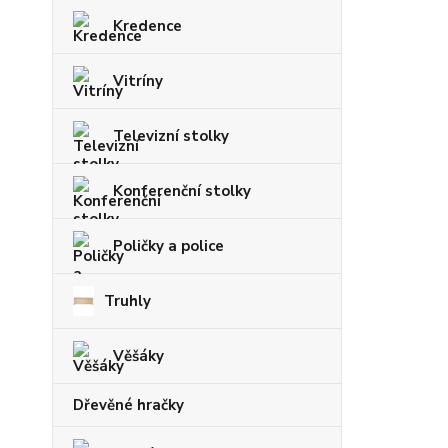
Kredence
Vitríny
Televizní stolky
Konferenční stolky
Poličky a police
Truhly
Věšáky
Dřevěné hračky