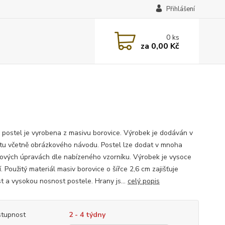
Přihlášení
0
ks
za
0,00 Kč
 postel je vyrobena z masivu borovice. Výrobek je dodáván v
u včetně obrázkového návodu. Postel lze dodat v mnoha
ových úpravách dle nabízeného vzorníku. Výrobek je vysoce
í. Použitý materiál masiv borovice o šířce 2,6 cm zajišťuje
t a vysokou nosnost postele. Hrany js...
celý popis
tupnost
2 - 4 týdny