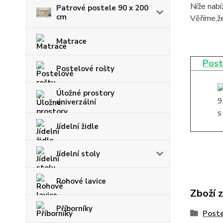
Níže nab
Patrové postele 90 x 200
cm
Věříme,že
Matrace
Post
Postelové rošty
Úložné prostory
univerzální
Jídelní židle
Jídelní stoly
Rohové lavice
Zboží 
Příborníky
Post