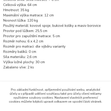
Celková výška:
64 cm
Hmotnost:
35 kg
Maximální výška matrace:
12 cm
Nosnost lůžka:
120 kg
Použitý materiál:
kovové spoje, bukové kolíky a masiv borovice
Prostor pod lůžkem:
25,5 cm
Prostor pro zapuštění matrace:
5 cm
Rozměr nohou:
6 x 4,2 cm
Rozměr pro matraci:
dle výběru varianty
Rozměry balíků:
0 cm
Síla materiálu:
2,6 cm
Výška ložné plochy:
30 cm
Zabaleno v/ve:
2 ks
Zboží zařazeno v kategoriích
Pro základní funkčnost, zpříjemnění používání webu, analytické
účely a v případě udělení souhlasu také pro účely cílení reklamy
Dětské postele
využíváme soubory cookies. Nastavení vlastních preferencí
cookies můžete kdykoli upravit odkazem ve spodní části stránek.
Postel 70x160 cm