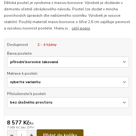
Dětská postel je vyrobena z masivu borovice. Výrobek je dodáván v
demontu včetně obrázkového návodu. Postel lze dodat v mnoha
povrchových úpravách dle nabízeného vzorníku. Výrobek je vysoce
stabilní. Použitý materiál masiv borovice o šířce 2,6 cm zajišťuje pevnost
a vysokou nosnost postele. Hrany js...
celý popis
Dostupnost
2 - 4 týdny
Barva postele
Matrace k posteli
Příslušenství k posteli
8 577 Kč
/
ks
7 088 Kč
bez DPH
Přidat do košíku