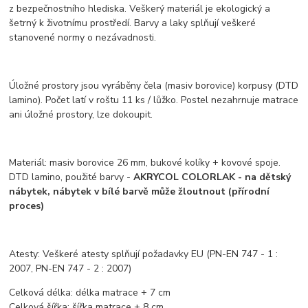
z bezpečnostního hlediska. Veškerý materiál je ekologický a
šetrný k životnímu prostředí. Barvy a laky splňují veškeré
stanovené normy o nezávadnosti.
Úložné prostory jsou vyráběny čela (masiv borovice) korpusy (DTD
lamino). Počet latí v roštu 11 ks / lůžko. Postel nezahrnuje matrace
ani úložné prostory, lze dokoupit.
Materiál: masiv borovice 26 mm, bukové kolíky + kovové spoje.
DTD lamino, použité barvy -
AKRYCOL COLORLAK - na dětský
nábytek, nábytek v bílé barvě může žloutnout (přírodní
proces)
Atesty: Veškeré atesty splňují požadavky EU (PN-EN 747 - 1 :
2007, PN-EN 747 - 2 : 2007)
Celková délka:
délka matrace + 7 cm
Celková šířka:
šířka matrace + 8 cm